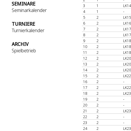
SEMINARE
3
1
LK14
Seminarkalender
4
1
-
5
2
LK15
6
2
LK16
TURNIERE
7
2
LK17
Turnierkalender
8
2
LK17
9
2
LK18
ARCHIV
10
2
LK18
Spielbetrieb
11
2
LK18
12
2
LK20
13
2
LK20
14
2
LK20
15
2
LK22
16
2
-
17
2
LK22
18
2
LK23
19
2
-
20
2
-
21
2
LK23
22
2
-
23
2
-
24
2
LK23