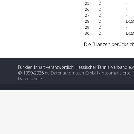
25
2
-
26
2
-
27
2
-
28
2
LK23
29
2
-
30
2
LK23
Die Bilanzen berücksic
Für den Inhalt verantwortlich: Hessischer Tennis-Verband e.V
© 1999-2026
nu Datenautomaten GmbH - Automatisierte i
Datenschutz