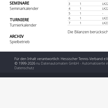
SEMINARE
3
1
LK2
Seminarkalender
4
1
LK2
5
1
-
6
1
LK2
TURNIERE
7
1
LK2
Turnierkalender
Die Bilanzen berücksic
ARCHIV
Spielbetrieb
Für den Inhalt verantwortlich: Hessischer Tennis-Verband e.V
© 1999-2026
nu Datenautomaten GmbH - Automatisierte i
Datenschutz