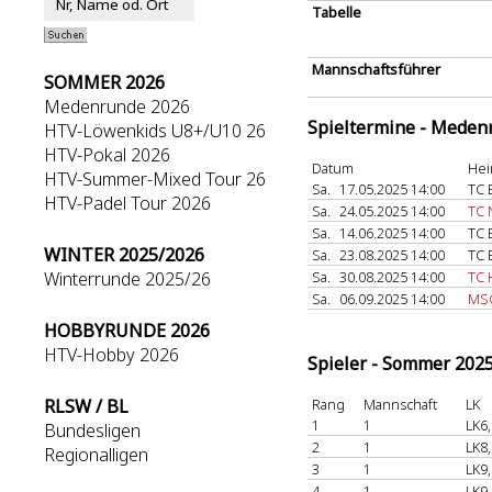
Tabelle
Mannschaftsführer
SOMMER 2026
Medenrunde 2026
Spieltermine - Meden
HTV-Löwenkids U8+/U10 26
HTV-Pokal 2026
Datum
Hei
HTV-Summer-Mixed Tour 26
Sa.
17.05.2025 14:00
TC 
HTV-Padel Tour 2026
Sa.
24.05.2025 14:00
TC 
Sa.
14.06.2025 14:00
TC 
WINTER 2025/2026
Sa.
23.08.2025 14:00
TC 
Winterrunde 2025/26
Sa.
30.08.2025 14:00
TC
Sa.
06.09.2025 14:00
MSG
HOBBYRUNDE 2026
HTV-Hobby 2026
Spieler - Sommer 202
RLSW / BL
Rang
Mannschaft
LK
1
1
LK6,
Bundesligen
2
1
LK8,
Regionalligen
3
1
LK9,
4
1
LK9,