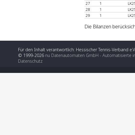
27
1
LK2
28
1
LK2
29
1
LK2
Die Bilanzen berücksich
Für den Inhalt verantwortlich: Hessischer Tennis-Verband e.V
© 1999-2026
nu Datenautomaten GmbH - Automatisierte i
Datenschutz