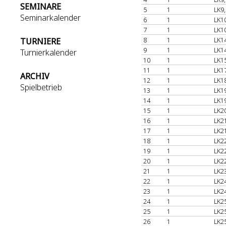
SEMINARE
5
1
LK9,
Seminarkalender
6
1
LK1
7
1
LK1
8
1
LK1
TURNIERE
9
1
LK1
Turnierkalender
10
1
LK1
11
1
LK1
ARCHIV
12
1
LK1
Spielbetrieb
13
1
LK1
14
1
LK1
15
1
LK2
16
1
LK2
17
1
LK2
18
1
LK2
19
1
LK2
20
1
LK2
21
1
LK2
22
1
LK2
23
1
LK2
24
1
LK2
25
1
LK2
26
1
LK2