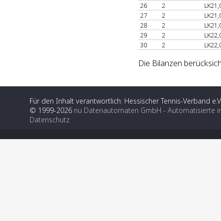
26
2
LK21,
27
2
LK21,
28
2
LK21,
29
2
LK22,
30
2
LK22,
Die Bilanzen berücksich
Für den Inhalt verantwortlich: Hessischer Tennis-Verband e.V
© 1999-2026
nu Datenautomaten GmbH - Automatisierte i
Datenschutz