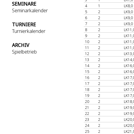
SEMINARE
4
1
LK8,0
Seminarkalender
5
2
LK9,0
6
2
LK9,0
7
2
LK9,0
TURNIERE
8
2
LK11,
Turnierkalender
9
2
LK11,
10
2
LK11,
ARCHIV
11
2
LK11,
Spielbetrieb
12
2
LK13,
13
2
LK14,
14
2
LK16,
15
2
LK16,
16
2
LK17,
17
2
LK17,
18
2
LK17,
19
2
LK17,
20
2
LK18,
21
2
LK19,
22
2
LK19,
23
2
LK20,
24
2
LK20,
25
2
LK21,