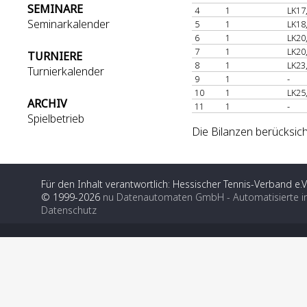
SEMINARE
4
1
LK17
Seminarkalender
5
1
LK18
6
1
LK20
7
1
LK20
TURNIERE
8
1
LK23
Turnierkalender
9
1
-
10
1
LK25
ARCHIV
11
1
-
Spielbetrieb
Die Bilanzen berücksich
Für den Inhalt verantwortlich: Hessischer Tennis-Verband e.V
© 1999-2026
nu Datenautomaten GmbH - Automatisierte i
Datenschutz