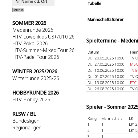
Tabelle
Mannschaftsführer
SOMMER 2026
Medenrunde 2026
HTV-Löwenkids U8+/U10 26
Spieltermine - Meden
HTV-Pokal 2026
HTV-Summer-Mixed Tour 26
Datum
Hei
HTV-Padel Tour 2026
Di.
20.05.2025 10:00
TV 
Di.
27.05.2025 10:00
MSG
Di.
10.06.2025 10:00
TV B
WINTER 2025/2026
Di.
01.07.2025 10:00
TV 
Winterrunde 2025/26
Di.
19.08.2025 10:00
FTC 
Di.
26.08.2025 10:00
TV 
HOBBYRUNDE 2026
HTV-Hobby 2026
Spieler - Sommer 202
RLSW / BL
Rang
Mannschaft
LK
Bundesligen
1
1
LK12
Regionalligen
2
1
LK15
3
1
-