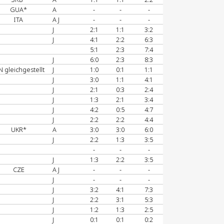
GUA*
A
-
-
-
ITA
A J
-
-
-
J
2:1
1:1
3:2
J
4:1
2:2
6:3
5:1
2:3
7:4
J
6:0
2:3
8:3
N gleichgestellt
J
1:0
0:1
1:1
J
3:0
1:1
4:1
J
2:1
0:3
2:4
J
1:3
2:1
3:4
J
4:2
0:5
4:7
J
2:2
2:2
4:4
UKR*
A
3:0
3:0
6:0
J
2:2
1:3
3:5
-
-
-
J
1:3
2:2
3:5
CZE
A J
-
-
-
J
-
-
-
J
3:2
4:1
7:3
J
2:2
3:1
5:3
J
1:2
1:3
2:5
J
0:1
0:1
0:2