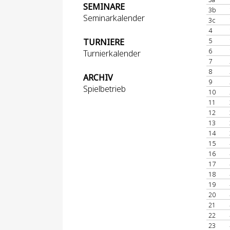
SEMINARE
3b
Seminarkalender
3c
4
5
TURNIERE
6
Turnierkalender
7
8
ARCHIV
9
Spielbetrieb
10
11
12
13
14
15
16
17
18
19
20
21
22
23