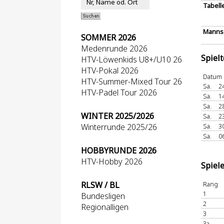
Tabell
Mannsc
SOMMER 2026
Medenrunde 2026
Spiel
HTV-Löwenkids U8+/U10 26
HTV-Pokal 2026
Datum
HTV-Summer-Mixed Tour 26
Sa.
2
HTV-Padel Tour 2026
Sa.
1
Sa.
2
WINTER 2025/2026
Sa.
2
Winterrunde 2025/26
Sa.
3
Sa.
0
HOBBYRUNDE 2026
HTV-Hobby 2026
Spiel
RLSW / BL
Rang
1
Bundesligen
2
Regionalligen
3
3a