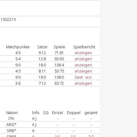
2 1302215
Matchpunkte
Sätze
Spiele
Spielbericht
4:5
9:12
71:81
anzeigen
5:4
12:8
93:65
anzeigen
9:0
18:0
108:4
anzeigen
4:5
8:11
53:75
anzeigen
9:0
18:0
108:0
Gast - w.o.
3:6
7:12
65:72
anzeigen
Nation
Info
SG
Einzel
Doppel
gesamt
ITA
A J
-
-
-
ARG*
A J
-
-
-
SRB*
A
-
-
-
SRB*
A
1:1
1:1
2:2