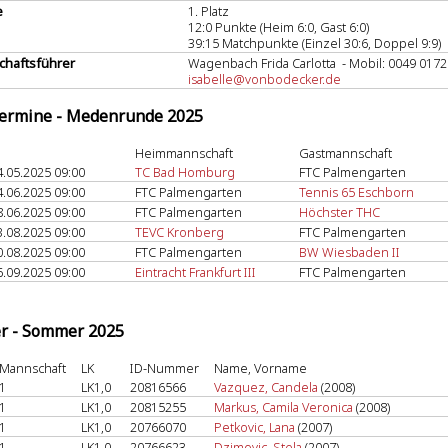
e
1. Platz
12:0 Punkte (Heim 6:0, Gast 6:0)
39:15 Matchpunkte (Einzel 30:6, Doppel 9:9)
haftsführer
Wagenbach Frida Carlotta - Mobil: 0049 017
isabelle@vonbodecker.de
termine - Medenrunde 2025
Heimmannschaft
Gastmannschaft
4.05.2025 09:00
TC Bad Homburg
FTC Palmengarten
4.06.2025 09:00
FTC Palmengarten
Tennis 65 Eschborn
8.06.2025 09:00
FTC Palmengarten
Höchster THC
3.08.2025 09:00
TEVC Kronberg
FTC Palmengarten
0.08.2025 09:00
FTC Palmengarten
BW Wiesbaden II
6.09.2025 09:00
Eintracht Frankfurt III
FTC Palmengarten
er - Sommer 2025
Mannschaft
LK
ID-Nummer
Name, Vorname
1
LK1,0
20816566
Vazquez, Candela
(2008)
1
LK1,0
20815255
Markus, Camila Veronica
(2008)
1
LK1,0
20766070
Petkovic, Lana
(2007)
1
LK1,0
20766623
Dzimovic, Stela
(2007)