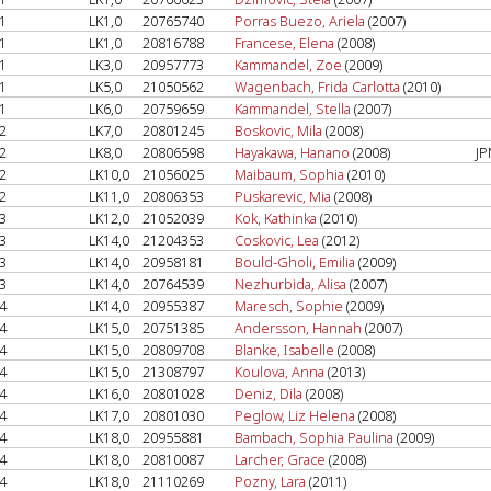
1
LK1,0
20765740
Porras Buezo, Ariela
(2007)
1
LK1,0
20816788
Francese, Elena
(2008)
1
LK3,0
20957773
Kammandel, Zoe
(2009)
1
LK5,0
21050562
Wagenbach, Frida Carlotta
(2010)
1
LK6,0
20759659
Kammandel, Stella
(2007)
2
LK7,0
20801245
Boskovic, Mila
(2008)
2
LK8,0
20806598
Hayakawa, Hanano
(2008)
JP
2
LK10,0
21056025
Maibaum, Sophia
(2010)
2
LK11,0
20806353
Puskarevic, Mia
(2008)
3
LK12,0
21052039
Kok, Kathinka
(2010)
3
LK14,0
21204353
Coskovic, Lea
(2012)
3
LK14,0
20958181
Bould-Gholi, Emilia
(2009)
3
LK14,0
20764539
Nezhurbida, Alisa
(2007)
4
LK14,0
20955387
Maresch, Sophie
(2009)
4
LK15,0
20751385
Andersson, Hannah
(2007)
4
LK15,0
20809708
Blanke, Isabelle
(2008)
4
LK15,0
21308797
Koulova, Anna
(2013)
4
LK16,0
20801028
Deniz, Dila
(2008)
4
LK17,0
20801030
Peglow, Liz Helena
(2008)
4
LK18,0
20955881
Bambach, Sophia Paulina
(2009)
4
LK18,0
20810087
Larcher, Grace
(2008)
4
LK18,0
21110269
Pozny, Lara
(2011)