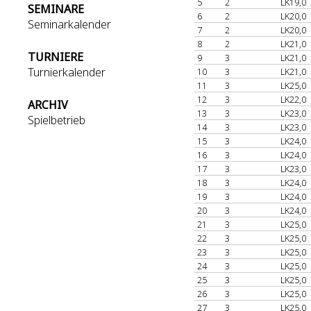
5
2
LK19,0
SEMINARE
6
2
LK20,0
Seminarkalender
7
2
LK20,0
8
2
LK21,0
TURNIERE
9
3
LK21,0
Turnierkalender
10
3
LK21,0
11
3
LK25,0
12
3
LK22,0
ARCHIV
13
3
LK23,0
Spielbetrieb
14
3
LK23,0
15
3
LK24,0
16
3
LK24,0
17
3
LK23,0
18
3
LK24,0
19
3
LK24,0
20
3
LK24,0
21
3
LK25,0
22
3
LK25,0
23
3
LK25,0
24
3
LK25,0
25
3
LK25,0
26
3
LK25,0
27
3
LK25,0