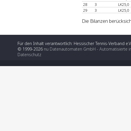
28
3
LK25,0
29
3
LK25,0
Die Bilanzen berücksich
Für den Inhalt verantwortlich: Hessischer Tennis-Verband e.V
© 1999-2026
nu Datenautomaten GmbH - Automatisierte i
Datenschutz