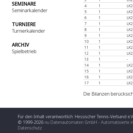
SEMINARE
4
1
LK2
Seminarkalender
5
1
LK2
6
1
LK2
7
1
LK2
TURNIERE
8
1
LK2
Turnierkalender
9
1
LK2
10
1
LK2
ARCHIV
11
1
LK2
Spielbetrieb
12
1
LK2
13
1
-
14
1
LK2
15
1
LK2
16
1
LK2
17
1
LK2
Die Bilanzen berücksich
Für den Inhalt verantwortlich: Hessischer Tennis-Verband e.V
© 1999-2026
nu Datenautomaten GmbH - Automatisierte i
Datenschutz