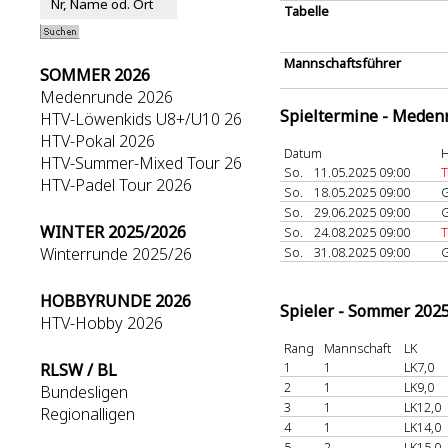
Tabelle
Mannschaftsführer
SOMMER 2026
Medenrunde 2026
Spieltermine - Meden
HTV-Löwenkids U8+/U10 26
HTV-Pokal 2026
Datum
H
HTV-Summer-Mixed Tour 26
So.
11.05.2025 09:00
T
HTV-Padel Tour 2026
So.
18.05.2025 09:00
G
So.
29.06.2025 09:00
G
WINTER 2025/2026
So.
24.08.2025 09:00
T
Winterrunde 2025/26
So.
31.08.2025 09:00
G
HOBBYRUNDE 2026
Spieler - Sommer 202
HTV-Hobby 2026
Rang
Mannschaft
LK
1
1
LK7,0
RLSW / BL
2
1
LK9,0
Bundesligen
3
1
LK12,0
Regionalligen
4
1
LK14,0
5
2
LK15,0