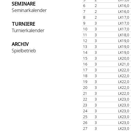
SEMINARE
6
2
LK16,0
Seminarkalender
7
2
LK16,0
8
2
LK17,0
9
3
LK17,0
TURNIERE
10
3
LK17,0
Turnierkalender
11
3
LK18,0
12
3
LK19,0
ARCHIV
13
3
LK19,0
Spielbetrieb
14
3
LK19,0
15
3
LK20,0
16
3
LK21,0
17
3
LK22,0
18
3
LK22,0
19
3
LK22,0
20
3
LK22,0
21
3
LK22,0
22
3
LK23,0
23
3
LK23,0
24
3
LK23,0
25
3
LK23,0
26
3
LK23,0
27
3
LK23,0