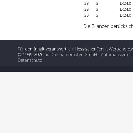
28
3
LK24,0
29
3
LK24,0
30
3
LK24,0
Die Bilanzen berücksich
Für den Inhalt verantwortlich: Hessischer Tennis-Verband e.V
© 1999-2026
nu Datenautomaten GmbH - Automatisierte i
Datenschutz