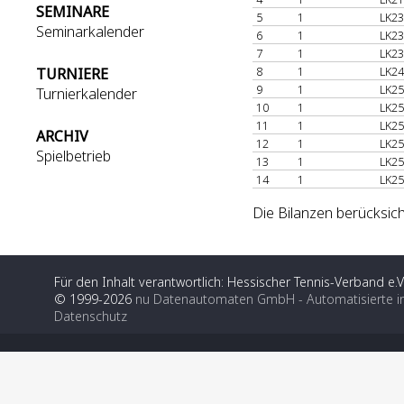
SEMINARE
5
1
LK23
Seminarkalender
6
1
LK23
7
1
LK23
8
1
LK24
TURNIERE
9
1
LK25
Turnierkalender
10
1
LK25
11
1
LK25
ARCHIV
12
1
LK25
Spielbetrieb
13
1
LK25
14
1
LK25
Die Bilanzen berücksich
Für den Inhalt verantwortlich: Hessischer Tennis-Verband e.V
© 1999-2026
nu Datenautomaten GmbH - Automatisierte i
Datenschutz