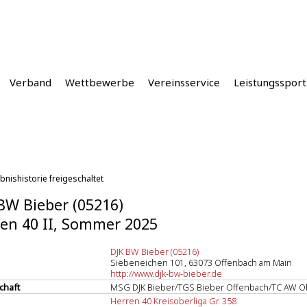
Verband
Wettbewerbe
Vereinsservice
Leistungssport
bnishistorie freigeschaltet
BW Bieber (05216)
en 40 II, Sommer 2025
DJK BW Bieber (05216)
Siebeneichen 101, 63073 Offenbach am Main
http://www.djk-bw-bieber.de
chaft
MSG DJK Bieber/TGS Bieber Offenbach/TC AW Ob
Herren 40 Kreisoberliga Gr. 358