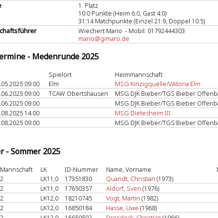
e
1. Platz
10:0 Punkte (Heim 6:0, Gast 4:0)
31:14 Matchpunkte (Einzel 21:9, Doppel 10:5)
haftsführer
Wiechert Mario - Mobil: 01792444303
mario@gimaro.de
termine - Medenrunde 2025
Spielort
Heimmannschaft
.05.2025 09:00
Elm
MSG Kinzigquelle/Viktoria Elm
.06.2025 09:00
TCAW Obertshausen
MSG DJK Bieber/TGS Bieber Offenb
.06.2025 09:00
MSG DJK Bieber/TGS Bieber Offenb
.08.2025 14:00
MSG Dietesheim III
.08.2025 09:00
MSG DJK Bieber/TGS Bieber Offenb
er - Sommer 2025
Mannschaft
LK
ID-Nummer
Name, Vorname
2
LK11,0
17351830
Quandt, Christian
(1973)
2
LK11,0
17650357
Aldorf, Sven
(1976)
2
LK12,0
18210745
Vogt, Martin
(1982)
2
LK12,0
16850184
Hasse, Uwe
(1968)
2
LK12,0
16650502
Drosdeck, Christian
(1966)