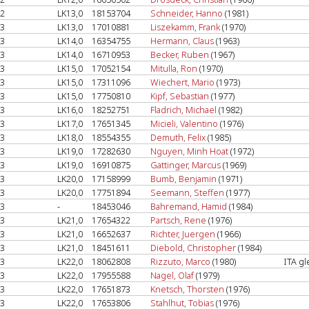
2
LK13,0
18153704
Schneider, Hanno
(1981)
3
LK13,0
17010881
Liszekamm, Frank
(1970)
3
LK14,0
16354755
Hermann, Claus
(1963)
3
LK14,0
16710953
Becker, Ruben
(1967)
3
LK15,0
17052154
Mitulla, Ron
(1970)
3
LK15,0
17311096
Wiechert, Mario
(1973)
3
LK15,0
17750810
Kipf, Sebastian
(1977)
3
LK16,0
18252751
Fladrich, Michael
(1982)
3
LK17,0
17651345
Micieli, Valentino
(1976)
3
LK18,0
18554355
Demuth, Felix
(1985)
3
LK19,0
17282630
Nguyen, Minh Hoat
(1972)
3
LK19,0
16910875
Gattinger, Marcus
(1969)
3
LK20,0
17158999
Bumb, Benjamin
(1971)
3
LK20,0
17751894
Seemann, Steffen
(1977)
3
-
18453046
Bahremand, Hamid
(1984)
3
LK21,0
17654322
Partsch, Rene
(1976)
3
LK21,0
16652637
Richter, Juergen
(1966)
3
LK21,0
18451611
Diebold, Christopher
(1984)
3
LK22,0
18062808
Rizzuto, Marco
(1980)
ITA gl
3
LK22,0
17955588
Nagel, Olaf
(1979)
3
LK22,0
17651873
Knetsch, Thorsten
(1976)
3
LK22,0
17653806
Stahlhut, Tobias
(1976)