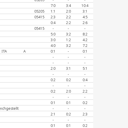
7:0
3:4
10:4
05205
1:1
2:0
3:1
05415
2:3
2:2
4:5
0:4
2:2
2:6
05415
-
-
-
5:0
3:2
8:2
3:0
1:2
4:2
4:0
3:2
7:2
ITA
A
0:1
-
0:1
-
-
-
-
-
-
2:0
3:1
5:1
-
-
-
0:2
0:2
0:4
-
-
-
0:2
2:0
2:2
-
-
-
0:1
0:1
0:2
eichgestellt
-
-
-
2:1
0:2
2:3
-
-
-
0:1
0:1
0:2