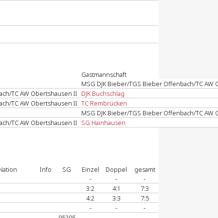
Gastmannschaft
MSG DJK Bieber/TGS Bieber Offenbach/TC AW O
ach/TC AW Obertshausen II
DJK Buchschlag
ach/TC AW Obertshausen II
TC Rembrücken
MSG DJK Bieber/TGS Bieber Offenbach/TC AW O
ach/TC AW Obertshausen II
SG Hainhausen
Nation
Info
SG
Einzel
Doppel
gesamt
-
-
-
3:2
4:1
7:3
4:2
3:3
7:5
-
-
-
05205
-
-
-