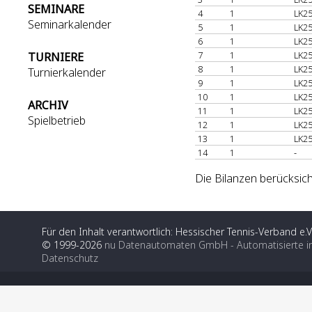
SEMINARE
4
1
LK25
Seminarkalender
5
1
LK25
6
1
LK25
7
1
LK25
TURNIERE
8
1
LK25
Turnierkalender
9
1
LK25
10
1
LK25
ARCHIV
11
1
LK25
Spielbetrieb
12
1
LK25
13
1
LK25
14
1
-
Die Bilanzen berücksich
Für den Inhalt verantwortlich: Hessischer Tennis-Verband e.V
© 1999-2026
nu Datenautomaten GmbH - Automatisierte i
Datenschutz