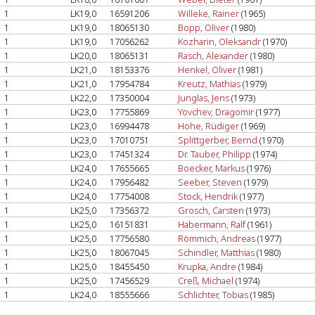
1
LK19,0
16591206
Willeke, Rainer
(1965)
1
LK19,0
18065130
Bopp, Oliver
(1980)
1
LK19,0
17056262
Kozharin, Oleksandr
(1970)
1
LK20,0
18065131
Rasch, Alexander
(1980)
1
LK21,0
18153376
Henkel, Oliver
(1981)
1
LK21,0
17954784
Kreutz, Mathias
(1979)
1
LK22,0
17350004
Junglas, Jens
(1973)
1
LK23,0
17755869
Yovchev, Dragomir
(1977)
1
LK23,0
16994478
Hohe, Rüdiger
(1969)
1
LK23,0
17010751
Splittgerber, Bernd
(1970)
1
LK23,0
17451324
Dr. Tauber, Philipp
(1974)
1
LK24,0
17655665
Boecker, Markus
(1976)
1
LK24,0
17956482
Seeber, Steven
(1979)
1
LK24,0
17754008
Stock, Hendrik
(1977)
1
LK25,0
17356372
Grosch, Carsten
(1973)
1
LK25,0
16151831
Habermann, Ralf
(1961)
1
LK25,0
17756580
Römmich, Andreas
(1977)
1
LK25,0
18067045
Schindler, Matthias
(1980)
1
LK25,0
18455450
Krupka, Andre
(1984)
1
LK25,0
17456529
Creß, Michael
(1974)
1
LK24,0
18555666
Schlichter, Tobias
(1985)