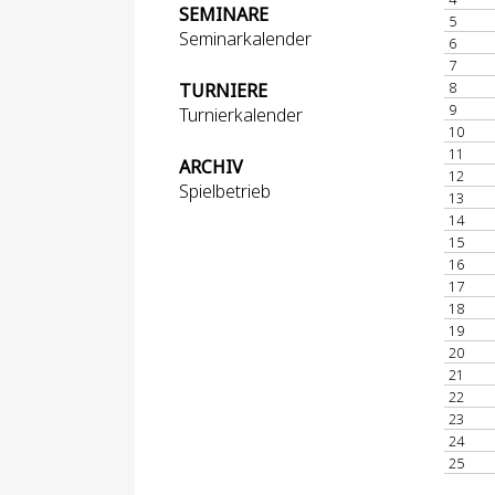
SEMINARE
5
Seminarkalender
6
7
8
TURNIERE
9
Turnierkalender
10
11
ARCHIV
12
Spielbetrieb
13
14
15
16
17
18
19
20
21
22
23
24
25