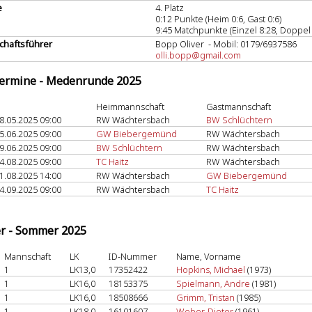
e
4. Platz
0:12 Punkte (Heim 0:6, Gast 0:6)
9:45 Matchpunkte (Einzel 8:28, Doppel 
haftsführer
Bopp Oliver - Mobil: 0179/6937586
olli.bopp@gmail.com
termine - Medenrunde 2025
Heimmannschaft
Gastmannschaft
8.05.2025 09:00
RW Wächtersbach
BW Schlüchtern
5.06.2025 09:00
GW Biebergemünd
RW Wächtersbach
9.06.2025 09:00
BW Schlüchtern
RW Wächtersbach
4.08.2025 09:00
TC Haitz
RW Wächtersbach
1.08.2025 14:00
RW Wächtersbach
GW Biebergemünd
4.09.2025 09:00
RW Wächtersbach
TC Haitz
er - Sommer 2025
Mannschaft
LK
ID-Nummer
Name, Vorname
1
LK13,0
17352422
Hopkins, Michael
(1973)
1
LK16,0
18153375
Spielmann, Andre
(1981)
1
LK16,0
18508666
Grimm, Tristan
(1985)
1
LK18,0
16101607
Weber, Dieter
(1961)