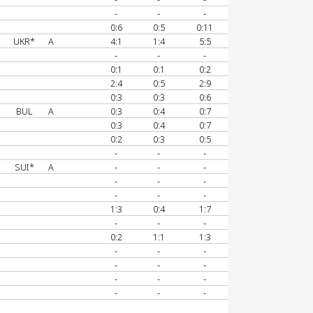
-
-
-
0:6
0:5
0:11
UKR*
A
4:1
1:4
5:5
-
-
-
0:1
0:1
0:2
2:4
0:5
2:9
0:3
0:3
0:6
BUL
A
0:3
0:4
0:7
0:3
0:4
0:7
0:2
0:3
0:5
-
-
-
SUI*
A
-
-
-
-
-
-
-
-
-
1:3
0:4
1:7
-
-
-
0:2
1:1
1:3
-
-
-
-
-
-
-
-
-
-
-
-