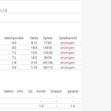
1:17)
Matchpunkte
Sätze
Spiele
Spielbericht
4:5
8:10
77:85
anzeigen
9:0
18:0
109:41
anzeigen
7:2
15:6
102:66
anzeigen
7:2
16:5
99:59
anzeigen
1:8
3:16
64:106
anzeigen
0:9
1:18
50:110
anzeigen
Nation
Info
SG
Einzel
Doppel
gesamt
-
-
-
-
-
-
1:0
-
1:0
-
-
-