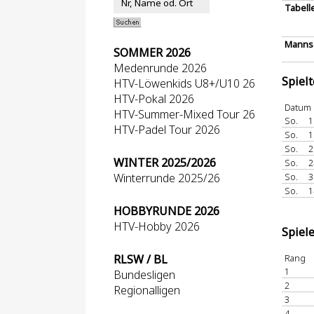
Tabell
Mannsc
SOMMER 2026
Medenrunde 2026
Spiel
HTV-Löwenkids U8+/U10 26
HTV-Pokal 2026
Datum
HTV-Summer-Mixed Tour 26
So.
1
HTV-Padel Tour 2026
So.
1
So.
2
WINTER 2025/2026
So.
2
Winterrunde 2025/26
So.
3
So.
1
HOBBYRUNDE 2026
HTV-Hobby 2026
Spiel
RLSW / BL
Rang
1
Bundesligen
2
Regionalligen
3
4