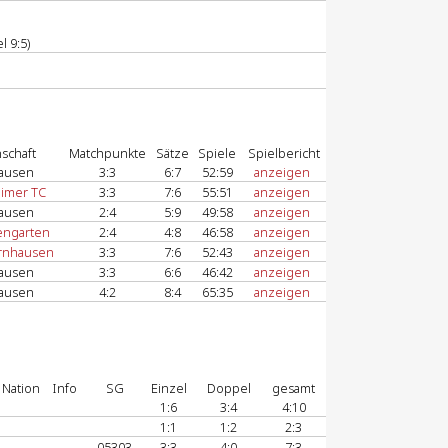
l 9:5)
schaft
Matchpunkte
Sätze
Spiele
Spielbericht
ausen
3:3
6:7
52:59
anzeigen
eimer TC
3:3
7:6
55:51
anzeigen
ausen
2:4
5:9
49:58
anzeigen
engarten
2:4
4:8
46:58
anzeigen
rnhausen
3:3
7:6
52:43
anzeigen
ausen
3:3
6:6
46:42
anzeigen
ausen
4:2
8:4
65:35
anzeigen
Nation
Info
SG
Einzel
Doppel
gesamt
1:6
3:4
4:10
1:1
1:2
2:3
05303
3:3
4:0
7:3