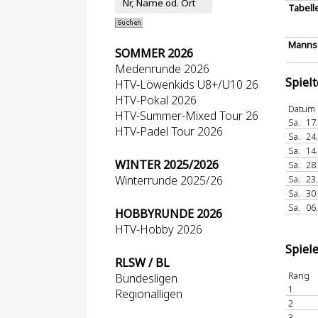
Tabell
Mannsc
SOMMER 2026
Medenrunde 2026
Spiel
HTV-Löwenkids U8+/U10 26
HTV-Pokal 2026
Datum
HTV-Summer-Mixed Tour 26
Sa.
17
HTV-Padel Tour 2026
Sa.
24
Sa.
14
WINTER 2025/2026
Sa.
28
Winterrunde 2025/26
Sa.
23
Sa.
30
Sa.
06
HOBBYRUNDE 2026
HTV-Hobby 2026
Spiel
RLSW / BL
Rang
Bundesligen
1
Regionalligen
2
3