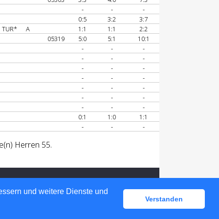
-
-
-
0:5
3:2
3:7
TUR*
A
1:1
1:1
2:2
05319
5:0
5:1
10:1
-
-
-
-
-
-
-
-
-
-
-
-
-
-
-
-
-
-
-
-
-
0:1
1:0
1:1
-
-
-
e(n) Herren 55.
bessern und weitere Dienste und
Verstanden