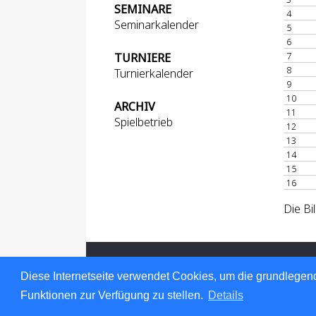
SEMINARE
4
Seminarkalender
5
6
7
TURNIERE
8
Turnierkalender
9
10
ARCHIV
11
Spielbetrieb
12
13
14
15
16
Die Bi
Für den Inhalt verantwortlich: Hessischer
© 1999-2026
nu Datenautomaten GmbH -
Diese Internetseite verwendet Cookies, um die grundlegend
Datenschutz
Funktionen zur Verfügung zu stellen.
Details