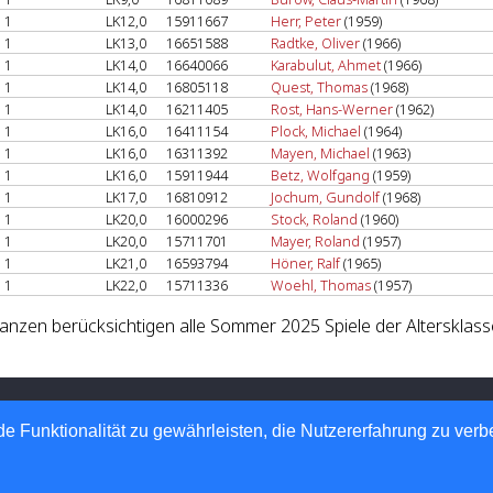
1
LK12,0
15911667
Herr, Peter
(1959)
1
LK13,0
16651588
Radtke, Oliver
(1966)
1
LK14,0
16640066
Karabulut, Ahmet
(1966)
1
LK14,0
16805118
Quest, Thomas
(1968)
1
LK14,0
16211405
Rost, Hans-Werner
(1962)
1
LK16,0
16411154
Plock, Michael
(1964)
1
LK16,0
16311392
Mayen, Michael
(1963)
1
LK16,0
15911944
Betz, Wolfgang
(1959)
1
LK17,0
16810912
Jochum, Gundolf
(1968)
1
LK20,0
16000296
Stock, Roland
(1960)
1
LK20,0
15711701
Mayer, Roland
(1957)
1
LK21,0
16593794
Höner, Ralf
(1965)
1
LK22,0
15711336
Woehl, Thomas
(1957)
lanzen berücksichtigen alle Sommer 2025 Spiele der Altersklass
 Tennis-Verband e.V.
 Automatisierte internetgestützte Netzwerklösungen
e Funktionalität zu gewährleisten, die Nutzererfahrung zu ver