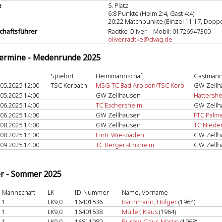
e
5. Platz
6:8 Punkte (Heim 2:4, Gast 4:4)
20:22 Matchpunkte (Einzel 11:17, Doppe
haftsführer
Radtke Oliver - Mobil: 01726947300
oliver.radtke@dvag.de
termine - Medenrunde 2025
Spielort
Heimmannschaft
Gastmann
.05.2025 12:00
TSC Korbach
MSG TC Bad Arolsen/TSC Korb.
GW Zellh
.05.2025 14:00
GW Zellhausen
Hattersh
.06.2025 14:00
TC Eschersheim
GW Zellh
.06.2025 14:00
GW Zellhausen
FTC Palm
.08.2025 14:00
GW Zellhausen
TC Niede
.08.2025 14:00
Eintr. Wiesbaden
GW Zellh
.09.2025 14:00
TC Bergen-Enkheim
GW Zellh
er - Sommer 2025
Mannschaft
LK
ID-Nummer
Name, Vorname
1
LK9,0
16401536
Barthmann, Holger
(1964)
1
LK9,0
16401538
Müller, Klaus
(1964)
1
LK9,0
16811089
Burow, Claus-Martin
(1968)