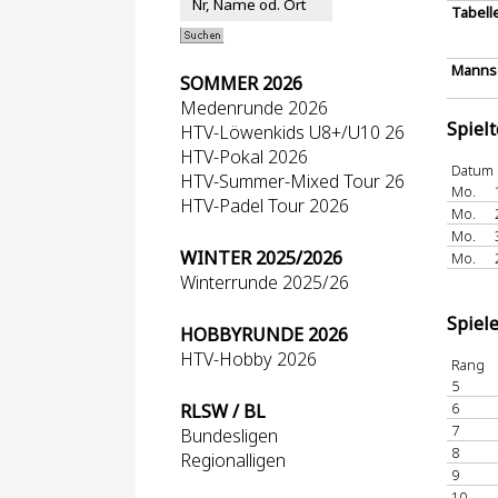
Tabell
Mannsc
SOMMER 2026
Medenrunde 2026
Spiel
HTV-Löwenkids U8+/U10 26
HTV-Pokal 2026
Datum
HTV-Summer-Mixed Tour 26
Mo.
HTV-Padel Tour 2026
Mo.
Mo.
WINTER 2025/2026
Mo.
Winterrunde 2025/26
Spiel
HOBBYRUNDE 2026
HTV-Hobby 2026
Rang
5
6
RLSW / BL
7
Bundesligen
8
Regionalligen
9
10