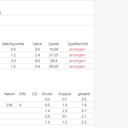
)
Matchpunkte
Sätze
Spiele
Spielbericht
0:3
0:6
16:36
anzeigen
1:2
2:4
21:25
anzeigen
3:0
6:0
36:4
anzeigen
1:2
3:4
30:29
anzeigen
Nation
Info
SG
Einzel
Doppel
gesamt
0:2
0:1
0:3
SVK
A
0:3
1:3
1:6
1:4
2:3
3:7
2:0
0:1
2:1
1:3
1:2
2:5
-
-
-