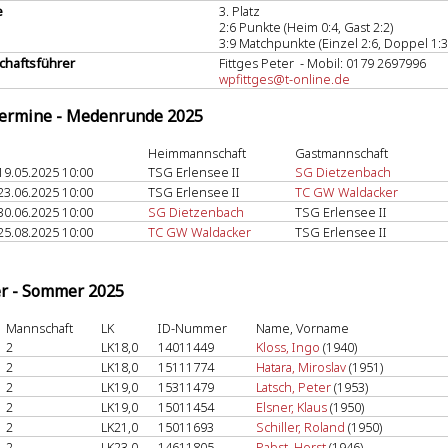
e
3. Platz
2:6 Punkte (Heim 0:4, Gast 2:2)
3:9 Matchpunkte (Einzel 2:6, Doppel 1:3
haftsführer
Fittges Peter - Mobil: 0179 2697996
wpfittges@t-online.de
termine - Medenrunde 2025
Heimmannschaft
Gastmannschaft
19.05.2025 10:00
TSG Erlensee II
SG Dietzenbach
23.06.2025 10:00
TSG Erlensee II
TC GW Waldacker
30.06.2025 10:00
SG Dietzenbach
TSG Erlensee II
25.08.2025 10:00
TC GW Waldacker
TSG Erlensee II
er - Sommer 2025
Mannschaft
LK
ID-Nummer
Name, Vorname
2
LK18,0
14011449
Kloss, Ingo
(1940)
2
LK18,0
15111774
Hatara, Miroslav
(1951)
2
LK19,0
15311479
Latsch, Peter
(1953)
2
LK19,0
15011454
Elsner, Klaus
(1950)
2
LK21,0
15011693
Schiller, Roland
(1950)
2
LK23,0
14611805
Pabst, Horst
(1946)