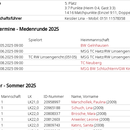
e
5. Platz
3:7 Punkte (Heim 0:4, Gast 3:3)
14:16 Matchpunkte (Einzel 9:11, Doppel
haftsführer
Kessler Lina - Mobil: 0151 11578358
termine - Medenrunde 2025
Spielort
Heimmannschaft
.05.2025 09:00
BW Gelnhausen
.06.2025 09:00
MSG TC Haitz/RW Linsengeri
.06.2025 09:00
TC RW Linsengericht (05105)
MSG TC Haitz/RW Linsengeri
.08.2025 09:00
TC Neuberg
.08.2025 09:00
MSG BW Schlüchtern/GW Kin
er - Sommer 2025
Mannschaft
LK
ID-Nummer
Name, Vorname
1
LK21,0
20958997
Marschollek, Paulina
(2009)
1
LK22,0
20965188
Schuch, Lina
(2009)
1
LK22,0
20808337
Brosche, Mara
(2008)
1
LK22,0
20812603
Arweiler, Leonie
(2008)
1
LK22,0
20809743
Katins, Sanita
(2008)