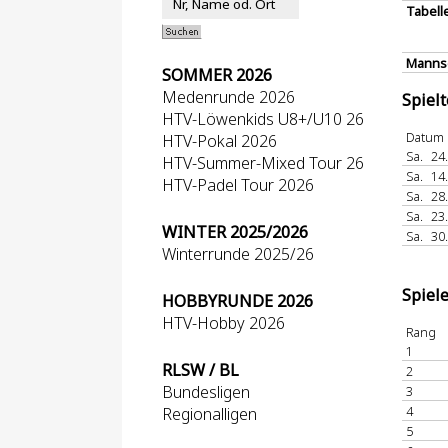
Tabell
Mannsc
SOMMER 2026
Medenrunde 2026
Spiel
HTV-Löwenkids U8+/U10 26
Datum
HTV-Pokal 2026
Sa.
24
HTV-Summer-Mixed Tour 26
Sa.
14
HTV-Padel Tour 2026
Sa.
28
Sa.
23
WINTER 2025/2026
Sa.
30
Winterrunde 2025/26
Spiel
HOBBYRUNDE 2026
HTV-Hobby 2026
Rang
1
RLSW / BL
2
Bundesligen
3
4
Regionalligen
5