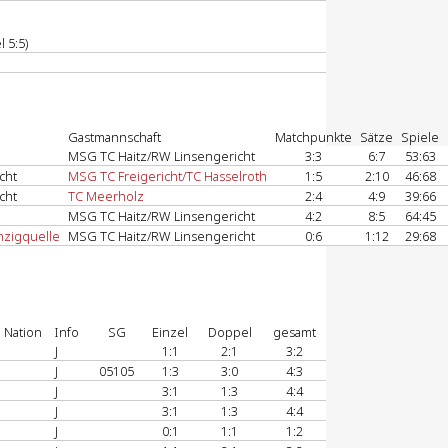
 5:5)
Gastmannschaft
Matchpunkte
Sätze
Spiele
MSG TC Haitz/RW Linsengericht
3:3
6:7
53:63
cht
MSG TC Freigericht/TC Hasselroth
1:5
2:10
46:68
cht
TC Meerholz
2:4
4:9
39:66
MSG TC Haitz/RW Linsengericht
4:2
8:5
64:45
zigquelle
MSG TC Haitz/RW Linsengericht
0:6
1:12
29:68
Nation
Info
SG
Einzel
Doppel
gesamt
J
1:1
2:1
3:2
J
05105
1:3
3:0
4:3
J
3:1
1:3
4:4
J
3:1
1:3
4:4
J
0:1
1:1
1:2