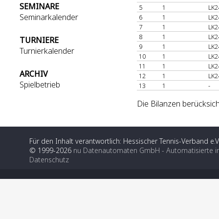
SEMINARE
5
1
LK2
Seminarkalender
6
1
LK2
7
1
LK2
8
1
LK2
TURNIERE
9
1
LK2
Turnierkalender
10
1
LK2
11
1
LK2
ARCHIV
12
1
LK2
Spielbetrieb
13
1
-
Die Bilanzen berücksich
Für den Inhalt verantwortlich: Hessischer Tennis-Verband e.V
© 1999-2026
nu Datenautomaten GmbH - Automatisierte i
Datenschutz