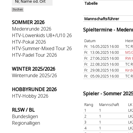
Tabelle
Mannschaftsführer
SOMMER 2026
Medenrunde 2026
Spieltermine - Meden
HTV-Löwenkids U8+/U10 26
Datum
Hei
HTV-Pokal 2026
Fr.
16.05.2025 16:00
TC 
HTV-Summer-Mixed Tour 26
Fr.
13.06.2025 16:00
MSG
HTV-Padel Tour 2026
Fr.
27.06.2025 16:00
RW B
Fr.
22.08.2025 16:00
TC 
WINTER 2025/2026
Fr.
29.08.2025 16:00
Kird
Winterrunde 2025/26
Fr.
05.09.2025 16:00
TC 
HOBBYRUNDE 2026
Spieler - Sommer 202
HTV-Hobby 2026
Rang
Mannschaft
LK
RLSW / BL
1
1
LK
Bundesligen
2
1
LK
3
1
LK
Regionalligen
4
1
LK