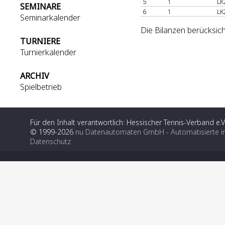
5
1
LK
SEMINARE
6
1
LK
Seminarkalender
Die Bilanzen berücksich
TURNIERE
Turnierkalender
ARCHIV
Spielbetrieb
Für den Inhalt verantwortlich: Hessischer Tennis-Verband e.V
© 1999-2026
nu Datenautomaten GmbH - Automatisierte i
Datenschutz