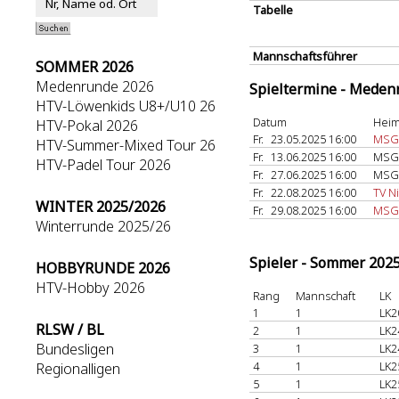
Tabelle
Mannschaftsführer
SOMMER 2026
Medenrunde 2026
Spieltermine - Meden
HTV-Löwenkids U8+/U10 26
Datum
Heim
HTV-Pokal 2026
Fr.
23.05.2025 16:00
MSG 
HTV-Summer-Mixed Tour 26
Fr.
13.06.2025 16:00
MSG 
HTV-Padel Tour 2026
Fr.
27.06.2025 16:00
MSG 
Fr.
22.08.2025 16:00
TV N
WINTER 2025/2026
Fr.
29.08.2025 16:00
MSG
Winterrunde 2025/26
Spieler - Sommer 202
HOBBYRUNDE 2026
HTV-Hobby 2026
Rang
Mannschaft
LK
1
1
LK2
RLSW / BL
2
1
LK2
Bundesligen
3
1
LK2
4
1
LK2
Regionalligen
5
1
LK2