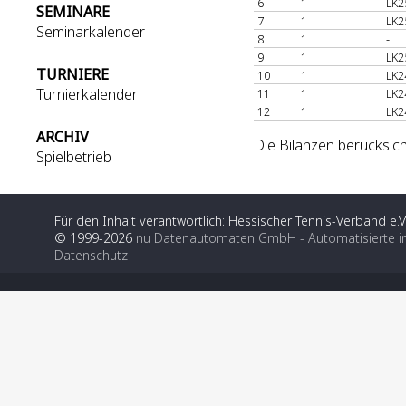
6
1
LK2
SEMINARE
7
1
LK2
Seminarkalender
8
1
-
9
1
LK2
TURNIERE
10
1
LK2
Turnierkalender
11
1
LK2
12
1
LK2
ARCHIV
Die Bilanzen berücksich
Spielbetrieb
Für den Inhalt verantwortlich: Hessischer Tennis-Verband e.V
© 1999-2026
nu Datenautomaten GmbH - Automatisierte i
Datenschutz