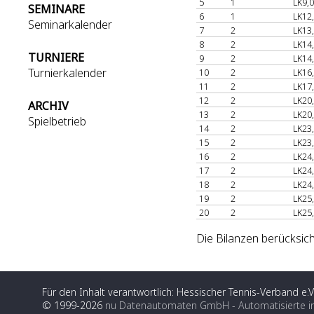
5
1
LK9,0
SEMINARE
6
1
LK12
Seminarkalender
7
2
LK13
8
2
LK14
TURNIERE
9
2
LK14
Turnierkalender
10
2
LK16
11
2
LK17
12
2
LK20
ARCHIV
13
2
LK20
Spielbetrieb
14
2
LK23
15
2
LK23
16
2
LK24
17
2
LK24
18
2
LK24
19
2
LK25
20
2
LK25
Die Bilanzen berücksich
Für den Inhalt verantwortlich: Hessischer Tennis-Verband e.V
© 1999-2026
nu Datenautomaten GmbH - Automatisierte i