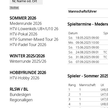
Mannschaftsführer
SOMMER 2026
Medenrunde 2026
Spieltermine - Meden
HTV-Löwenkids U8+/U10 26
Datum
Spi
HTV-Pokal 2026
So.
18.05.2025 09:00
HTV-Summer-Mixed Tour 26
Mo.
09.06.2025 10:00
HTV-Padel Tour 2026
So.
15.06.2025 09:00
So.
24.08.2025 09:01
TC
WINTER 2025/2026
So.
31.08.2025 09:00
TC
Winterrunde 2025/26
So.
07.09.2025 09:00
HOBBYRUNDE 2026
Spieler - Sommer 202
HTV-Hobby 2026
Rang
Mannschaft
LK
RLSW / BL
1
1
LK6,0
Bundesligen
2
1
LK7,0
3
1
LK7,0
Regionalligen
4
1
LK8,0