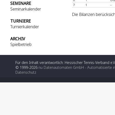
SEMINARE
7
1
-
Seminarkalender
Die Bilanzen berücksich
TURNIERE
Turnierkalender
ARCHIV
Spielbetrieb
Für den Inhalt verantwortlich: Hessischer Tennis-Verband e.V
© 1999-2026
nu Datenautomaten GmbH - Automatisierte i
Datenschutz