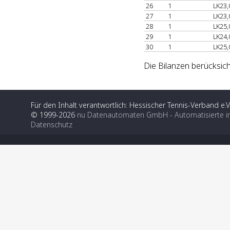
26
1
LK23,
27
1
LK23,
28
1
LK25,
29
1
LK24,
30
1
LK25,
Die Bilanzen berücksich
Für den Inhalt verantwortlich: Hessischer Tennis-Verband e.V
© 1999-2026
nu Datenautomaten GmbH - Automatisierte i
Datenschutz