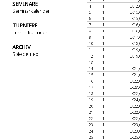
SEMINARE
4
1
LK12,
Seminarkalender
5
1
LK15,
6
1
LK15,
7
1
LK16,
TURNIERE
8
1
LK16,
Turnierkalender
9
1
LK17,
10
1
LK18,
ARCHIV
11
1
LK19,
Spielbetrieb
12
1
LK19,
13
1
-
14
1
LK21,
15
1
LK21,
16
1
LK22,
17
1
LK23,
18
1
LK22,
19
1
LK24,
20
1
LK22,
21
1
LK22,
22
1
LK22,
23
1
LK23,
24
1
LK23,
25
1
LK25,