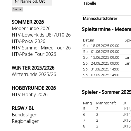
Tabelle
Mannschaftsführer
SOMMER 2026
Medenrunde 2026
Spieltermine - Meden
HTV-Löwenkids U8+/U10 26
Datum
Spi
HTV-Pokal 2026
So.
18.05.2025 09:00
HTV-Summer-Mixed Tour 26
So.
01.06.2025 09:00
HTV-Padel Tour 2026
So.
15.06.2025 09:00
Lan
So.
24.08.2025 09:00
Lan
WINTER 2025/2026
So.
31.08.2025 14:00
Winterrunde 2025/26
So.
07.09.2025 14:00
HOBBYRUNDE 2026
Spieler - Sommer 202
HTV-Hobby 2026
Rang
Mannschaft
LK
RLSW / BL
5
2
LK14
Bundesligen
6
2
LK14
7
2
LK15
Regionalligen
8
2
LK16