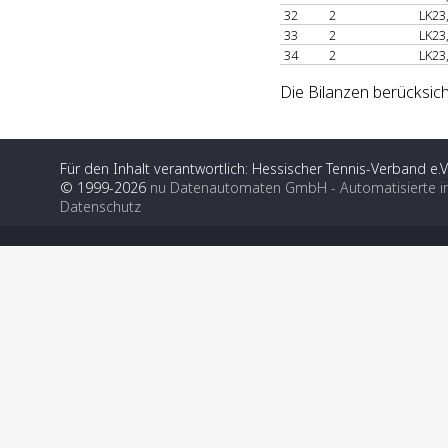
32
2
LK23
33
2
LK23
34
2
LK23
Die Bilanzen berücksich
Für den Inhalt verantwortlich: Hessischer Tennis-Verband e.V
© 1999-2026
nu Datenautomaten GmbH - Automatisierte i
Datenschutz