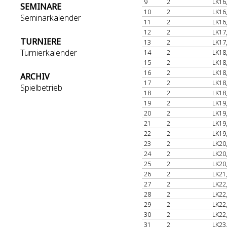
9
2
LK16
SEMINARE
10
2
LK16
Seminarkalender
11
2
LK16
12
2
LK17
TURNIERE
13
2
LK17
Turnierkalender
14
2
LK18
15
2
LK18
16
2
LK18
ARCHIV
17
2
LK18
Spielbetrieb
18
2
LK18
19
2
LK19
20
2
LK19
21
2
LK19
22
2
LK19
23
2
LK20
24
2
LK20
25
2
LK20
26
2
LK21
27
2
LK22
28
2
LK22
29
2
LK22
30
2
LK22
31
2
LK23