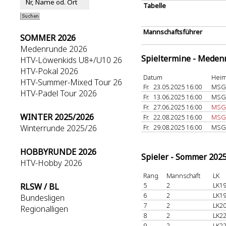
Tabelle
Mannschaftsführer
SOMMER 2026
Medenrunde 2026
Spieltermine - Meden
HTV-Löwenkids U8+/U10 26
HTV-Pokal 2026
Datum
Heim
HTV-Summer-Mixed Tour 26
Fr.
23.05.2025 16:00
MSG 
HTV-Padel Tour 2026
Fr.
13.06.2025 16:00
MSG 
Fr.
27.06.2025 16:00
MSG
WINTER 2025/2026
Fr.
22.08.2025 16:00
MSG 
Winterrunde 2025/26
Fr.
29.08.2025 16:00
MSG 
HOBBYRUNDE 2026
Spieler - Sommer 202
HTV-Hobby 2026
Rang
Mannschaft
LK
5
2
LK19
RLSW / BL
6
2
LK19
Bundesligen
7
2
LK20
Regionalligen
8
2
LK22
9
2
LK22