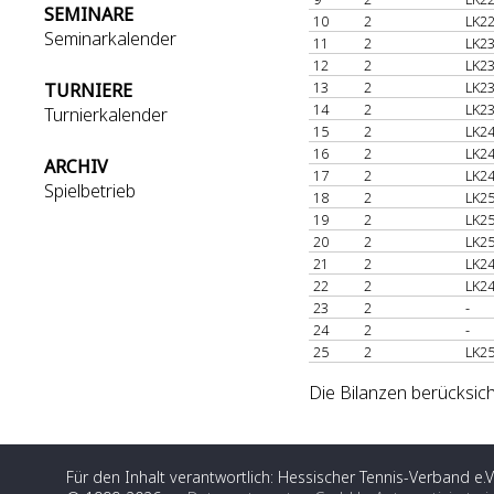
SEMINARE
10
2
LK22
Seminarkalender
11
2
LK23
12
2
LK23
13
2
LK23
TURNIERE
14
2
LK23
Turnierkalender
15
2
LK24
16
2
LK24
ARCHIV
17
2
LK24
Spielbetrieb
18
2
LK25
19
2
LK25
20
2
LK25
21
2
LK24
22
2
LK24
23
2
-
24
2
-
25
2
LK25
Die Bilanzen berücksich
Für den Inhalt verantwortlich: Hessischer Tennis-Verband e.V