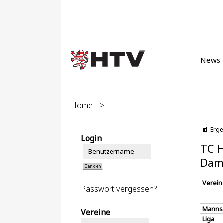
News
Home
>
Erge
Login
TC H
Dam
Verein
Passwort vergessen?
Manns
Vereine
Liga