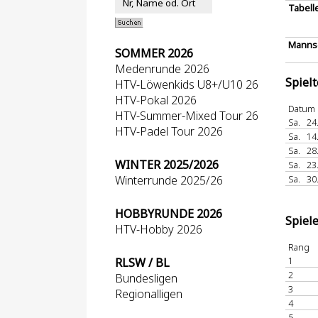
Tabell
Mannsc
SOMMER 2026
Medenrunde 2026
Spiel
HTV-Löwenkids U8+/U10 26
HTV-Pokal 2026
Datum
HTV-Summer-Mixed Tour 26
Sa.
24
HTV-Padel Tour 2026
Sa.
14
Sa.
28
WINTER 2025/2026
Sa.
23
Winterrunde 2025/26
Sa.
30
HOBBYRUNDE 2026
Spiel
HTV-Hobby 2026
Rang
1
RLSW / BL
2
Bundesligen
3
Regionalligen
4
5