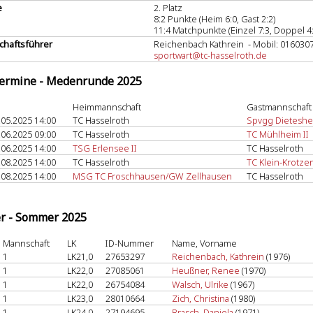
e
2. Platz
8:2 Punkte (Heim 6:0, Gast 2:2)
11:4 Matchpunkte (Einzel 7:3, Doppel 4:
haftsführer
Reichenbach Kathrein - Mobil: 016030
sportwart@tc-hasselroth.de
termine - Medenrunde 2025
Heimmannschaft
Gastmannschaft
.05.2025 14:00
TC Hasselroth
Spvgg Dietesh
.06.2025 09:00
TC Hasselroth
TC Mühlheim II
.06.2025 14:00
TSG Erlensee II
TC Hasselroth
.08.2025 14:00
TC Hasselroth
TC Klein-Krotzen
.08.2025 14:00
MSG TC Froschhausen/GW Zellhausen
TC Hasselroth
er - Sommer 2025
Mannschaft
LK
ID-Nummer
Name, Vorname
1
LK21,0
27653297
Reichenbach, Kathrein
(1976)
1
LK22,0
27085061
Heußner, Renee
(1970)
1
LK22,0
26754084
Walsch, Ulrike
(1967)
1
LK23,0
28010664
Zich, Christina
(1980)
1
LK24,0
27194695
Brasch, Daniela
(1971)