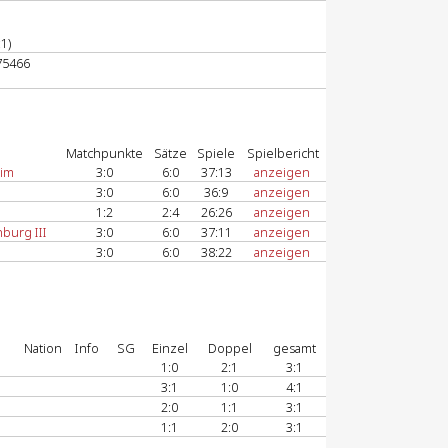
1)
75466
Matchpunkte
Sätze
Spiele
Spielbericht
eim
3:0
6:0
37:13
anzeigen
3:0
6:0
36:9
anzeigen
1:2
2:4
26:26
anzeigen
burg III
3:0
6:0
37:11
anzeigen
3:0
6:0
38:22
anzeigen
Nation
Info
SG
Einzel
Doppel
gesamt
1:0
2:1
3:1
3:1
1:0
4:1
2:0
1:1
3:1
1:1
2:0
3:1
-
-
-