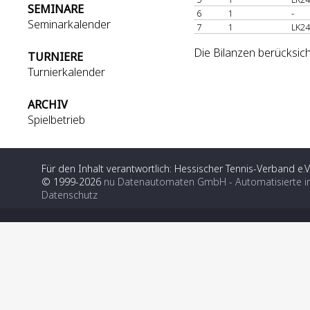
SEMINARE
6
1
-
Seminarkalender
7
1
LK24
Die Bilanzen berücksich
TURNIERE
Turnierkalender
ARCHIV
Spielbetrieb
Für den Inhalt verantwortlich: Hessischer Tennis-Verband e.V
© 1999-2026
nu Datenautomaten GmbH - Automatisierte i
Datenschutz