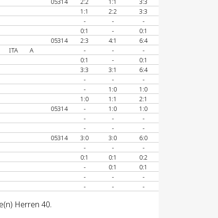
05314
2:2
1:1
3:3
1:1
2:2
3:3
-
-
-
0:1
-
0:1
05314
2:3
4:1
6:4
ITA
A
-
-
-
0:1
-
0:1
3:3
3:1
6:4
-
-
-
-
1:0
1:0
1:0
1:1
2:1
05314
-
1:0
1:0
-
-
-
-
-
-
05314
3:0
3:0
6:0
-
-
-
0:1
0:1
0:2
-
0:1
0:1
-
-
-
-
-
-
e(n) Herren 40.