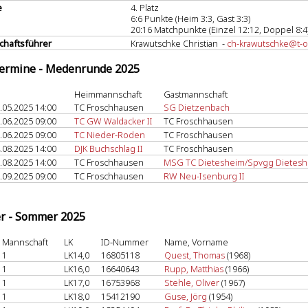
e
4. Platz
6:6 Punkte (Heim 3:3, Gast 3:3)
20:16 Matchpunkte (Einzel 12:12, Doppel 8:4
haftsführer
Krawutschke Christian -
ch-krawutschke@t-o
termine - Medenrunde 2025
Heimmannschaft
Gastmannschaft
.05.2025 14:00
TC Froschhausen
SG Dietzenbach
.06.2025 09:00
TC GW Waldacker II
TC Froschhausen
.06.2025 09:00
TC Nieder-Roden
TC Froschhausen
.08.2025 14:00
DJK Buchschlag II
TC Froschhausen
.08.2025 14:00
TC Froschhausen
MSG TC Dietesheim/Spvgg Dietesh
.09.2025 09:00
TC Froschhausen
RW Neu-Isenburg II
er - Sommer 2025
Mannschaft
LK
ID-Nummer
Name, Vorname
1
LK14,0
16805118
Quest, Thomas
(1968)
1
LK16,0
16640643
Rupp, Matthias
(1966)
1
LK17,0
16753968
Stehle, Oliver
(1967)
1
LK18,0
15412190
Guse, Jörg
(1954)