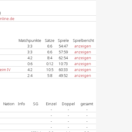
)
nline.de
Matchpunkte
Sätze
Spiele
Spielbericht
3:3
6:6
54:47
anzeigen
3:3
6:6
57:59
anzeigen
4:2
8:4
62:54
anzeigen
0:6
0:12
10:73
anzeigen
eim IV
4:2
10:5
60:33
anzeigen
2:4
5:8
49:52
anzeigen
Nation
Info
SG
Einzel
Doppel
gesamt
-
-
-
-
-
-
-
-
-
-
-
-