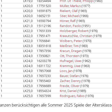
1
LK19,0
18354494
Prof. Dr. Thiele, Philipp
(1983)
1
LK20,0
17751520
Müller, Markus
(1977)
1
LK20,0
16591875
Riekert, Olaf
(1965)
1
LK20,0
16652151
Stier, Michael
(1966)
1
LK21,0
16593794
Höner, Ralf
(1965)
1
LK21,0
15112196
Randon, Paolo
(1951)
1
LK22,0
17651339
Holzberger, Robert
(1976)
1
LK22,0
17951471
Krawutschke, Christian
(1979)
1
LK22,0
17056841
Wolbers, Peter
(1970)
1
LK23,0
18351618
Meißner, Tim
(1983)
1
LK24,0
17857356
Kracun, Dragan
(1978)
1
LK24,0
17350821
Ott, Thorsten
(1973)
1
LK24,0
16203278
Hufnagel, Uwe
(1962)
1
LK24,0
16311722
Krammig, Uwe
(1963)
1
LK24,0
17857068
Loos, Jan
(1978)
1
LK25,0
17657233
Bauer, Stefan
(1976)
1
LK24,0
17855463
Zacher, Denny
(1978)
1
LK25,0
17956689
Freide, Oliver
(1979)
1
LK25,0
18554324
Krist, Daniel
(1985)
1
LK25,0
17657399
Rodrigues, Fabio
(1976)
lanzen berücksichtigen alle Sommer 2025 Spiele der Altersklass