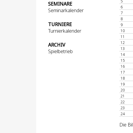
5
SEMINARE
6
Seminarkalender
7
8
TURNIERE
9
Turnierkalender
10
11
12
ARCHIV
13
Spielbetrieb
14
15
16
17
18
19
20
21
22
23
24
Die Bi