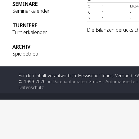
SEMINARE
5
1
LK24
Seminarkalender
6
1
-
7
1
-
TURNIERE
Die Bilanzen berücksich
Turnierkalender
ARCHIV
Spielbetrieb
Für den Inhalt verantwortlich: Hessischer Tennis-Verband e.V
© 1999-2026
nu Datenautomaten GmbH - Automatisierte i
Datenschutz