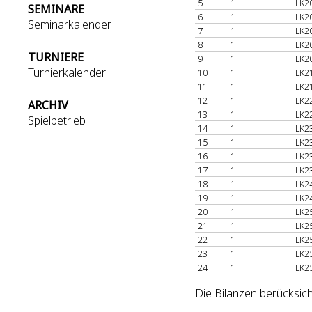
5
1
LK2
SEMINARE
6
1
LK2
Seminarkalender
7
1
LK2
8
1
LK2
TURNIERE
9
1
LK2
Turnierkalender
10
1
LK2
11
1
LK2
12
1
LK2
ARCHIV
13
1
LK2
Spielbetrieb
14
1
LK2
15
1
LK2
16
1
LK2
17
1
LK2
18
1
LK2
19
1
LK2
20
1
LK2
21
1
LK2
22
1
LK2
23
1
LK2
24
1
LK2
Die Bilanzen berücksic