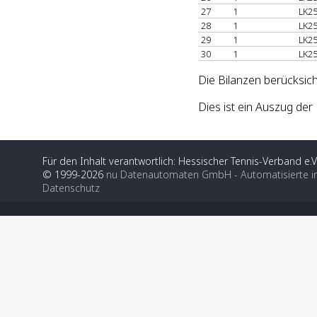
27
1
LK25
28
1
LK25
29
1
LK25
30
1
LK25
Die Bilanzen berücksich
Dies ist ein Auszug d
Für den Inhalt verantwortlich: Hessischer Tennis-Verband e.V
© 1999-2026
nu Datenautomaten GmbH - Automatisierte i
Datenschutz