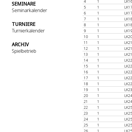
4
1
LK16
SEMINARE
5
1
LK17
Seminarkalender
6
1
LK17
7
1
LK18
TURNIERE
8
1
LK18
Turnierkalender
9
1
LK19
10
1
LK20
11
1
LK21
ARCHIV
12
1
LK21
Spielbetrieb
13
1
LK21
14
1
LK22
15
1
LK22
16
1
LK22
17
1
LK22
18
1
LK22
19
1
LK23
20
1
LK24
21
1
LK24
22
1
LK25
23
1
LK25
24
1
LK25
25
1
LK25
26
1
LK25