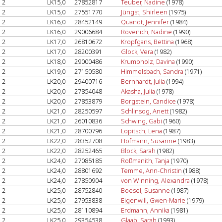
2
LK15,0
27852817
Teuber, Nadine
(1978)
2
LK15,0
27551770
Jüngst, Shirleen
(1975)
2
LK16,0
28452149
Quandt, Jennifer
(1984)
2
LK16,0
29006684
Rövenich, Nadine
(1990)
2
LK17,0
26810672
Kropfgans, Bettina
(1968)
2
LK17,0
28200391
Glock, Vera
(1982)
2
LK18,0
29000486
Krumbholz, Davina
(1990)
2
LK19,0
27150580
Himmelsbach, Sandra
(1971)
2
LK20,0
29400716
Bernhardt, Julia
(1994)
2
LK20,0
27854048
Akasha, Julia
(1978)
2
LK20,0
27853879
Borgstein, Candice
(1978)
2
LK21,0
28250597
Schlinsog, Anett
(1982)
2
LK21,0
26010836
Schwing, Gabi
(1960)
2
LK21,0
28700796
Lopitsch, Lena
(1987)
2
LK22,0
28352708
Hofmann, Susanne
(1983)
2
LK22,0
28252465
Block, Sarah
(1982)
2
LK24,0
27085185
Roßmanith, Tanja
(1970)
2
LK24,0
28801692
Temme, Ann-Christin
(1988)
2
LK24,0
27850904
von Winning, Alexandra
(1978)
2
LK25,0
28752840
Boesel, Susanne
(1987)
2
LK25,0
27953838
Eigenwill, Gwen-Marie
(1979)
2
LK25,0
28110894
Erdmann, Annika
(1981)
2
LK25,0
29354538
Glaab, Sarah
(1993)