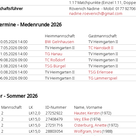
1:17 Matchpunkte (Einzel 1:11, Doppel
haftsführer
Rövenich Nadine - Mobil: 0177 92706
nadine.roevenich@gmail.com
termine - Medenrunde 2026
Heimmannschaft
Gastmannschaft
0.05.2026 14:00
BW Gelnhausen
TV Heimgarten II
7.05.2026 09:00
TV Heimgarten II
TC Hainstadt II
1.05.2026 14:00
TG Hanau
TV Heimgarten II
9.08.2026 09:00
TC Roßdorf
TV Heimgarten II
3.08.2026 14:00
TSG Bürgel
TV Heimgarten II
0.08.2026 14:00
TV Heimgarten II
TSG Erlensee
6.09.2026 09:00
TV Heimgarten II
TG Lämmerspiel
er - Sommer 2026
Mannschaft
LK
ID-Nummer
Name, Vorname
2
LK12,0
27252922
Hauter, Kerstin
(1972)
2
LK15,0
27408479
Vey, Elke
(1974)
2
LK15,0
27251716
Osterburg, Anette
(1972)
2
LK15,0
28803054
Wolfgram, Ines
(1988)