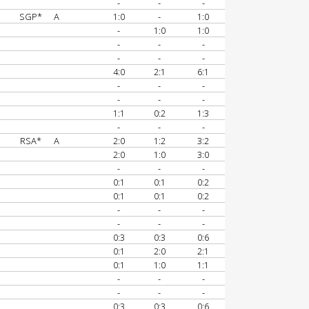
-
-
-
SGP*
A
1:0
-
1:0
-
1:0
1:0
-
-
-
-
-
-
4:0
2:1
6:1
-
-
-
-
-
-
1:1
0:2
1:3
-
-
-
RSA*
A
2:0
1:2
3:2
2:0
1:0
3:0
-
-
-
0:1
0:1
0:2
0:1
0:1
0:2
-
-
-
-
-
-
0:3
0:3
0:6
0:1
2:0
2:1
0:1
1:0
1:1
-
-
-
-
-
-
0:3
0:3
0:6