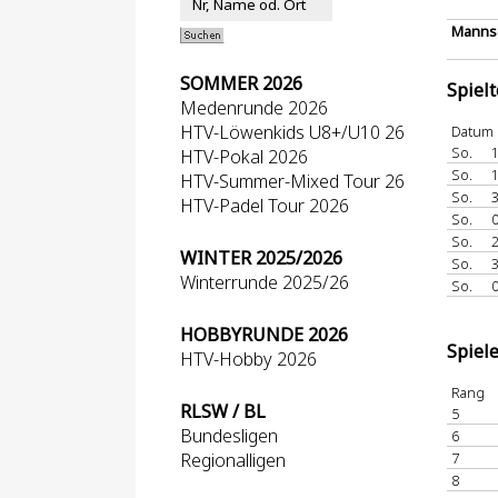
Mannsc
SOMMER 2026
Spiel
Medenrunde 2026
HTV-Löwenkids U8+/U10 26
Datum
So.
1
HTV-Pokal 2026
So.
1
HTV-Summer-Mixed Tour 26
So.
3
HTV-Padel Tour 2026
So.
0
So.
2
WINTER 2025/2026
So.
3
Winterrunde 2025/26
So.
0
HOBBYRUNDE 2026
Spiel
HTV-Hobby 2026
Rang
RLSW / BL
5
Bundesligen
6
Regionalligen
7
8