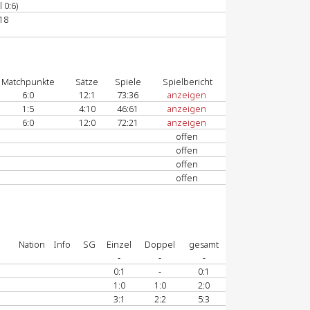
 0:6)
18
Matchpunkte
Sätze
Spiele
Spielbericht
6:0
12:1
73:36
anzeigen
1:5
4:10
46:61
anzeigen
6:0
12:0
72:21
anzeigen
offen
offen
offen
offen
Nation
Info
SG
Einzel
Doppel
gesamt
-
-
-
0:1
-
0:1
1:0
1:0
2:0
3:1
2:2
5:3