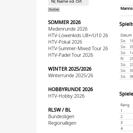
Mannsc
SOMMER 2026
Spiel
Medenrunde 2026
HTV-Löwenkids U8+/U10 26
Datum
So.
1
HTV-Pokal 2026
So.
3
HTV-Summer-Mixed Tour 26
So.
1
HTV-Padel Tour 2026
Fr.
2
So.
2
WINTER 2025/2026
So.
3
Winterrunde 2025/26
So.
0
HOBBYRUNDE 2026
Spiel
HTV-Hobby 2026
Rang
RLSW / BL
1
Bundesligen
2
Regionalligen
3
4