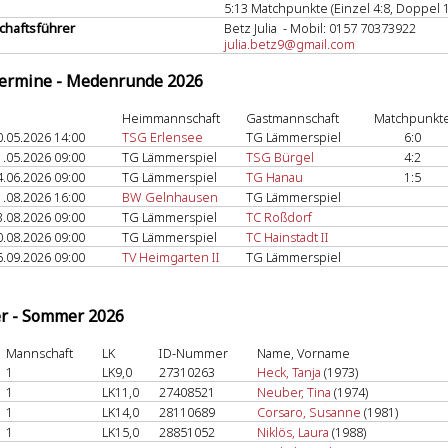
5:13 Matchpunkte (Einzel 4:8, Doppel 1
haftsführer
Betz Julia - Mobil: 0157 70373922
julia.betz9@gmail.com
termine - Medenrunde 2026
Heimmannschaft
Gastmannschaft
Matchpunkt
0.05.2026 14:00
TSG Erlensee
TG Lämmerspiel
6:0
1.05.2026 09:00
TG Lämmerspiel
TSG Bürgel
4:2
4.06.2026 09:00
TG Lämmerspiel
TG Hanau
1:5
1.08.2026 16:00
BW Gelnhausen
TG Lämmerspiel
3.08.2026 09:00
TG Lämmerspiel
TC Roßdorf
0.08.2026 09:00
TG Lämmerspiel
TC Hainstadt II
6.09.2026 09:00
TV Heimgarten II
TG Lämmerspiel
er - Sommer 2026
Mannschaft
LK
ID-Nummer
Name, Vorname
1
LK9,0
27310263
Heck, Tanja
(1973)
1
LK11,0
27408521
Neuber, Tina
(1974)
1
LK14,0
28110689
Corsaro, Susanne
(1981)
1
LK15,0
28851052
Niklös, Laura
(1988)