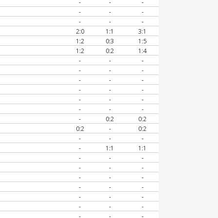
-
-
-
-
-
-
-
-
-
2:0
1:1
3:1
1:2
0:3
1:5
1:2
0:2
1:4
-
-
-
-
-
-
-
-
-
-
-
-
-
-
-
-
-
-
-
0:2
0:2
0:2
-
0:2
-
-
-
-
1:1
1:1
-
-
-
-
-
-
-
-
-
-
-
-
-
-
-
-
-
-
-
-
-