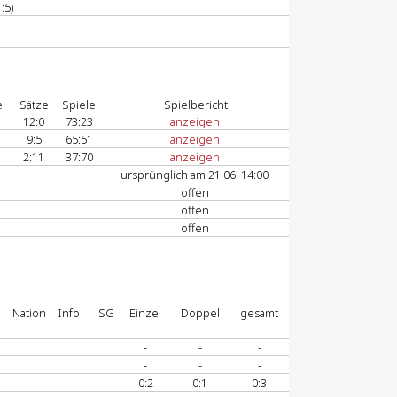
:5)
e
Sätze
Spiele
Spielbericht
12:0
73:23
anzeigen
9:5
65:51
anzeigen
2:11
37:70
anzeigen
ursprünglich am 21.06. 14:00
offen
offen
offen
Nation
Info
SG
Einzel
Doppel
gesamt
-
-
-
-
-
-
-
-
-
0:2
0:1
0:3