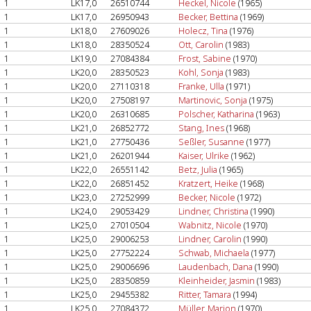
1
LK17,0
26510744
Heckel, Nicole
(1965)
1
LK17,0
26950943
Becker, Bettina
(1969)
1
LK18,0
27609026
Holecz, Tina
(1976)
1
LK18,0
28350524
Ott, Carolin
(1983)
1
LK19,0
27084384
Frost, Sabine
(1970)
1
LK20,0
28350523
Kohl, Sonja
(1983)
1
LK20,0
27110318
Franke, Ulla
(1971)
1
LK20,0
27508197
Martinovic, Sonja
(1975)
1
LK20,0
26310685
Polscher, Katharina
(1963)
1
LK21,0
26852772
Stang, Ines
(1968)
1
LK21,0
27750436
Seßler, Susanne
(1977)
1
LK21,0
26201944
Kaiser, Ulrike
(1962)
1
LK22,0
26551142
Betz, Julia
(1965)
1
LK22,0
26851452
Kratzert, Heike
(1968)
1
LK23,0
27252999
Becker, Nicole
(1972)
1
LK24,0
29053429
Lindner, Christina
(1990)
1
LK25,0
27010504
Wabnitz, Nicole
(1970)
1
LK25,0
29006253
Lindner, Carolin
(1990)
1
LK25,0
27752224
Schwab, Michaela
(1977)
1
LK25,0
29006696
Laudenbach, Dana
(1990)
1
LK25,0
28350859
Kleinheider, Jasmin
(1983)
1
LK25,0
29455382
Ritter, Tamara
(1994)
1
LK25,0
27084372
Müller, Marion
(1970)