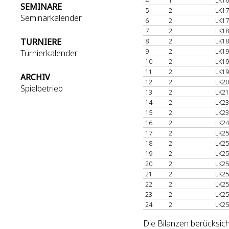
4
1
LK16
SEMINARE
5
2
LK17
Seminarkalender
6
2
LK17
7
2
LK18
TURNIERE
8
2
LK18
9
2
LK19
Turnierkalender
10
2
LK19
11
2
LK19
ARCHIV
12
2
LK20
Spielbetrieb
13
2
LK21
14
2
LK23
15
2
LK23
16
2
LK24
17
2
LK25
18
2
LK25
19
2
LK25
20
2
LK25
21
2
LK25
22
2
LK25
23
2
LK25
24
2
LK25
Die Bilanzen berücksich