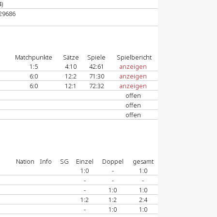
4)
829686
Matchpunkte
Sätze
Spiele
Spielbericht
1:5
4:10
42:61
anzeigen
6:0
12:2
71:30
anzeigen
6:0
12:1
72:32
anzeigen
offen
offen
offen
Nation
Info
SG
Einzel
Doppel
gesamt
1:0
-
1:0
-
-
-
-
1:0
1:0
1:2
1:2
2:4
-
1:0
1:0