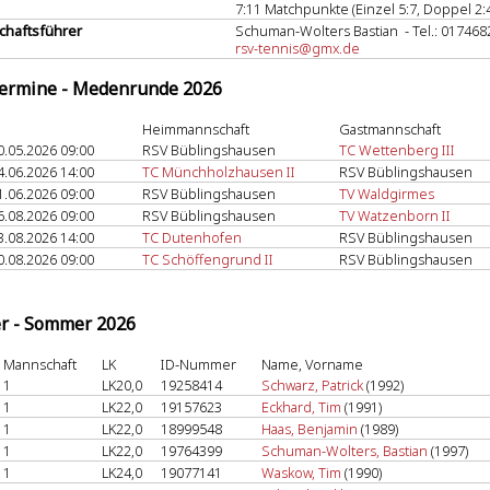
7:11 Matchpunkte (Einzel 5:7, Doppel 2:
haftsführer
Schuman-Wolters Bastian - Tel.: 01746
rsv-tennis@gmx.de
termine - Medenrunde 2026
Heimmannschaft
Gastmannschaft
0.05.2026 09:00
RSV Büblingshausen
TC Wettenberg III
4.06.2026 14:00
TC Münchholzhausen II
RSV Büblingshausen
1.06.2026 09:00
RSV Büblingshausen
TV Waldgirmes
6.08.2026 09:00
RSV Büblingshausen
TV Watzenborn II
3.08.2026 14:00
TC Dutenhofen
RSV Büblingshausen
0.08.2026 09:00
TC Schöffengrund II
RSV Büblingshausen
er - Sommer 2026
Mannschaft
LK
ID-Nummer
Name, Vorname
1
LK20,0
19258414
Schwarz, Patrick
(1992)
1
LK22,0
19157623
Eckhard, Tim
(1991)
1
LK22,0
18999548
Haas, Benjamin
(1989)
1
LK22,0
19764399
Schuman-Wolters, Bastian
(1997)
1
LK24,0
19077141
Waskow, Tim
(1990)