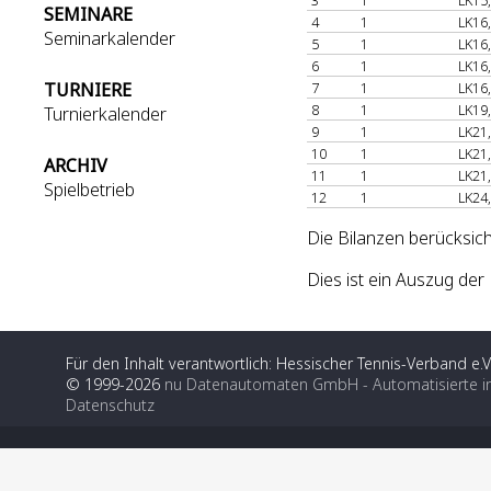
3
1
LK15
SEMINARE
4
1
LK16
Seminarkalender
5
1
LK16
6
1
LK16
TURNIERE
7
1
LK16
8
1
LK19
Turnierkalender
9
1
LK21
10
1
LK21
ARCHIV
11
1
LK21
Spielbetrieb
12
1
LK24
Die Bilanzen berücksich
Dies ist ein Auszug de
Für den Inhalt verantwortlich: Hessischer Tennis-Verband e.V
© 1999-2026
nu Datenautomaten GmbH - Automatisierte i
Datenschutz