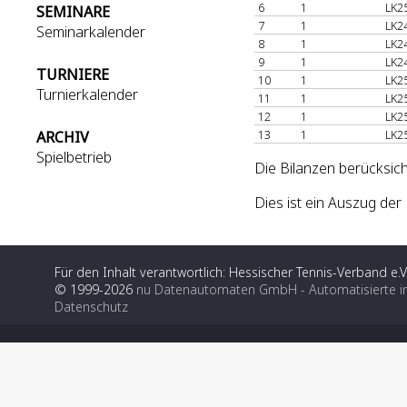
6
1
LK2
SEMINARE
7
1
LK2
Seminarkalender
8
1
LK2
9
1
LK2
TURNIERE
10
1
LK2
Turnierkalender
11
1
LK2
12
1
LK2
13
1
LK2
ARCHIV
Spielbetrieb
Die Bilanzen berücksich
Dies ist ein Auszug de
Für den Inhalt verantwortlich: Hessischer Tennis-Verband e.V
© 1999-2026
nu Datenautomaten GmbH - Automatisierte i
Datenschutz