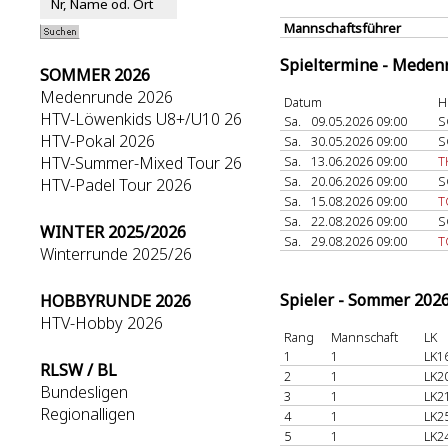
Mannschaftsführer
Spieltermine - Meden
SOMMER 2026
Medenrunde 2026
Datum
H
HTV-Löwenkids U8+/U10 26
Sa.
09.05.2026 09:00
S
HTV-Pokal 2026
Sa.
30.05.2026 09:00
S
HTV-Summer-Mixed Tour 26
Sa.
13.06.2026 09:00
T
Sa.
20.06.2026 09:00
S
HTV-Padel Tour 2026
Sa.
15.08.2026 09:00
T
Sa.
22.08.2026 09:00
S
WINTER 2025/2026
Sa.
29.08.2026 09:00
T
Winterrunde 2025/26
Spieler - Sommer 202
HOBBYRUNDE 2026
HTV-Hobby 2026
Rang
Mannschaft
LK
1
1
LK1
RLSW / BL
2
1
LK2
Bundesligen
3
1
LK2
Regionalligen
4
1
LK2
5
1
LK2