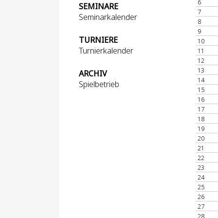
6
SEMINARE
7
Seminarkalender
8
9
TURNIERE
10
Turnierkalender
11
12
13
ARCHIV
14
Spielbetrieb
15
16
17
18
19
20
21
22
23
24
25
26
27
28