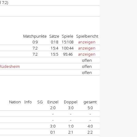
 7:2)
Matchpunkte
Sätze
Spiele
Spielbericht
0:9
0:18
15:108
anzeigen
7:2
15:4
100:44
anzeigen
7:2
15:5
95:46
anzeigen
offen
 Rüdesheim
offen
offen
Nation
Info
SG
Einzel
Doppel
gesamt
2:0
3:0
5:0
-
-
-
-
-
-
3:0
1:0
4:0
0:1
2:1
2:2