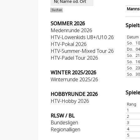
Mannsc
SOMMER 2026
Spiel
Medenrunde 2026
HTV-Löwenkids U8+/U10 26
Datum
So.
10
HTV-Pokal 2026
Do.
04
HTV-Summer-Mixed Tour 26
So.
21
HTV-Padel Tour 2026
So.
16
So.
23
WINTER 2025/2026
So.
30
Winterrunde 2025/26
Spiel
HOBBYRUNDE 2026
HTV-Hobby 2026
Rang
1
RLSW / BL
2
Bundesligen
3
Regionalligen
4
5