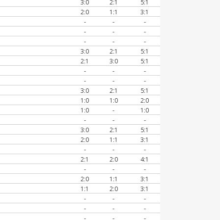
3:0
2:1
5:1
2:0
1:1
3:1
-
-
-
-
-
-
-
-
-
3:0
2:1
5:1
2:1
3:0
5:1
-
-
-
-
-
-
3:0
2:1
5:1
1:0
1:0
2:0
1:0
-
1:0
-
-
-
3:0
2:1
5:1
2:0
1:1
3:1
-
-
-
2:1
2:0
4:1
-
-
-
2:0
1:1
3:1
1:1
2:0
3:1
-
-
-
-
-
-
-
-
-