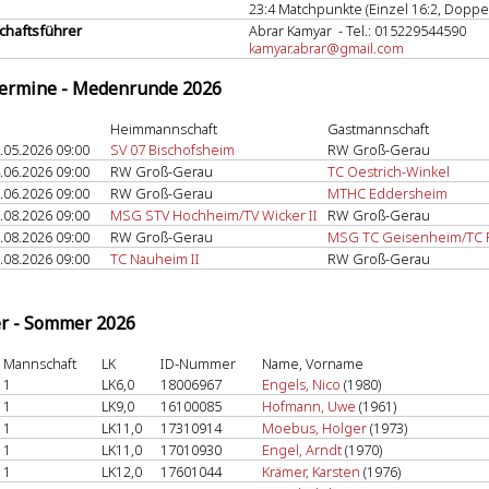
23:4 Matchpunkte (Einzel 16:2, Doppel
haftsführer
Abrar Kamyar - Tel.: 015229544590
kamyar.abrar@gmail.com
termine - Medenrunde 2026
Heimmannschaft
Gastmannschaft
.05.2026 09:00
SV 07 Bischofsheim
RW Groß-Gerau
.06.2026 09:00
RW Groß-Gerau
TC Oestrich-Winkel
.06.2026 09:00
RW Groß-Gerau
MTHC Eddersheim
.08.2026 09:00
MSG STV Hochheim/TV Wicker II
RW Groß-Gerau
.08.2026 09:00
RW Groß-Gerau
MSG TC Geisenheim/TC
.08.2026 09:00
TC Nauheim II
RW Groß-Gerau
er - Sommer 2026
Mannschaft
LK
ID-Nummer
Name, Vorname
1
LK6,0
18006967
Engels, Nico
(1980)
1
LK9,0
16100085
Hofmann, Uwe
(1961)
1
LK11,0
17310914
Moebus, Holger
(1973)
1
LK11,0
17010930
Engel, Arndt
(1970)
1
LK12,0
17601044
Krämer, Karsten
(1976)