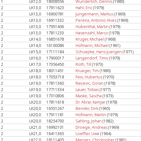
1
LK12,0
18008556
Wunderlich, Dennis
(1980)
2
LK13,0
17911623
Hahl, Eric
(1979)
2
LK13,0
16900781
Jungermann, Markus
(1969)
2
LK13,0
16911332
Pereira, Antonio Alves
(1969)
2
LK13,0
17951406
Hübenthal, Martin
(1979)
2
LK13,0
17811233
Hasenzahl, Marco
(1978)
2
LK14,0
16851678
Krüger, Michael
(1968)
2
LK14,0
16100086
Hofmann, Michael
(1961)
2
LK15,0
17111184
Schuepke, Hans-Juergen
(1971)
2
LK16,0
17900017
Langendorf, Timo
(1979)
2
LK17,0
17356450
Roth, Till
(1973)
2
LK18,0
18011451
Krueger, Tim
(1980)
2
LK18,0
17053718
Feix, Hubertus
(1970)
2
LK19,0
17811360
Raicevic, Goran
(1978)
2
LK19,0
17711334
Lauer, Tobias
(1977)
2
LK19,0
17310806
Maske, Sascha
(1973)
2
LK20,0
17811618
Dr. Abrar, Kamyar
(1978)
2
LK20,0
16551267
Bender, Dirk
(1965)
2
LK20,0
17911181
Hofmann, Martin
(1979)
2
LK20,0
18254793
Sahling, Johan
(1982)
2
LK21,0
16992101
Droege, Andreas
(1969)
2
LK21,0
16411365
Loeffler, Uwe
(1964)
2
LK22,0
18111405
Manges, Christopher
(1981)