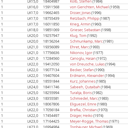
1
LK15,0
18404987
Kolb, Steffen
(1984)
1
LK16,0
15911568
von Gerichten, Michael
(1959)
1
LK17,0
19662465
Disser, Jonas
(1996)
1
LK17,0
18755439
Retzbach, Philipp
(1987)
1
LK17,0
16011850
Krieg, Armin
(1960)
1
LK18,0
19851069
Grieser, Sebastian
(1998)
1
LK20,0
19257947
Klug, Tom
(1992)
1
LK20,0
18156264
Schmunkamp, Marc
(1981)
1
LK21,0
19356089
Ehret, Marc
(1993)
1
LK21,0
17756636
Nikonov, Igor
(1977)
1
LK21,0
17284560
Canoglu, Hasan
(1972)
1
LK22,0
19412050
von Dreusche, Lukas
(1994)
1
LK22,0
19077134
Becker, Stefan
(1990)
1
LK22,0
19407604
Erdmann, Alexander
(1994)
1
LK22,0
18551844
Kurz, Johannes
(1985)
1
LK24,0
18411746
Sabeeh, Qutaibah
(1984)
1
LK25,0
18255994
Turalija, Boris
(1982)
1
LK23,0
18355581
Schmiedel, Marc
(1983)
1
LK23,0
18067806
Eliguezel, Emre
(1980)
1
LK22,0
17056184
Brefka, Christian
(1970)
1
LK22,0
17454497
Dräger, Heiko
(1974)
1
LK23,0
17164425
Meyer-Rogge, Thomas
(1971)
1
LK23,0
16994984
Tonhäuser, Michael
(1969)