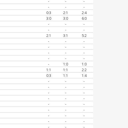
-
-
-
-
-
-
0:3
2:1
2:4
3:0
3:0
6:0
-
-
-
-
-
-
2:1
3:1
5:2
-
-
-
-
-
-
-
-
-
-
-
-
-
1:0
1:0
1:1
1:1
2:2
0:3
1:1
1:4
-
-
-
-
-
-
-
-
-
-
-
-
-
-
-
-
-
-
-
-
-
-
-
-
-
-
-