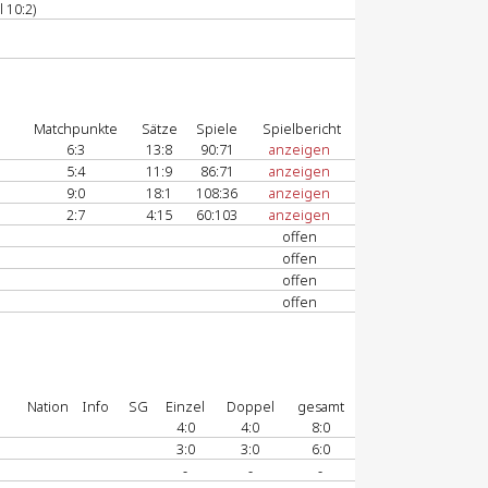
 10:2)
Matchpunkte
Sätze
Spiele
Spielbericht
6:3
13:8
90:71
anzeigen
5:4
11:9
86:71
anzeigen
9:0
18:1
108:36
anzeigen
2:7
4:15
60:103
anzeigen
offen
offen
offen
offen
Nation
Info
SG
Einzel
Doppel
gesamt
4:0
4:0
8:0
3:0
3:0
6:0
-
-
-