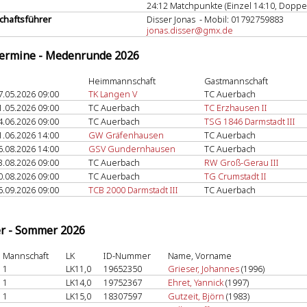
24:12 Matchpunkte (Einzel 14:10, Doppel
haftsführer
Disser Jonas - Mobil: 01792759883
jonas.disser@gmx.de
termine - Medenrunde 2026
Heimmannschaft
Gastmannschaft
7.05.2026 09:00
TK Langen V
TC Auerbach
1.05.2026 09:00
TC Auerbach
TC Erzhausen II
4.06.2026 09:00
TC Auerbach
TSG 1846 Darmstadt III
1.06.2026 14:00
GW Gräfenhausen
TC Auerbach
6.08.2026 14:00
GSV Gundernhausen
TC Auerbach
3.08.2026 09:00
TC Auerbach
RW Groß-Gerau III
0.08.2026 09:00
TC Auerbach
TG Crumstadt II
6.09.2026 09:00
TCB 2000 Darmstadt III
TC Auerbach
er - Sommer 2026
Mannschaft
LK
ID-Nummer
Name, Vorname
1
LK11,0
19652350
Grieser, Johannes
(1996)
1
LK14,0
19752367
Ehret, Yannick
(1997)
1
LK15,0
18307597
Gutzeit, Björn
(1983)