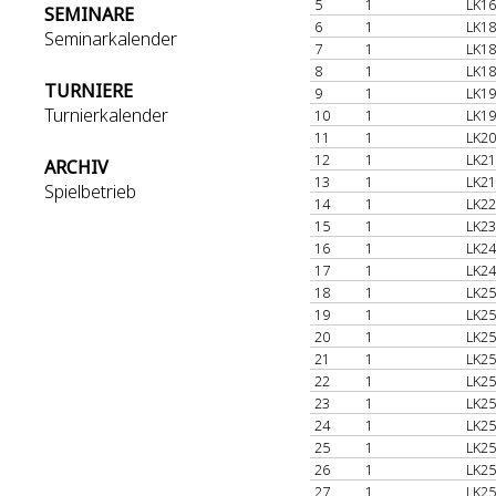
5
1
LK16
SEMINARE
6
1
LK18
Seminarkalender
7
1
LK18
8
1
LK18
TURNIERE
9
1
LK19
Turnierkalender
10
1
LK19
11
1
LK20
12
1
LK21
ARCHIV
13
1
LK21
Spielbetrieb
14
1
LK22
15
1
LK23
16
1
LK24
17
1
LK24
18
1
LK25
19
1
LK25
20
1
LK25
21
1
LK25
22
1
LK25
23
1
LK25
24
1
LK25
25
1
LK25
26
1
LK25
27
1
LK25