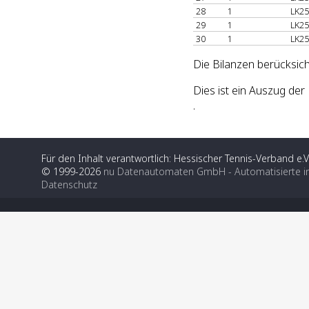
28
1
LK25
29
1
LK25
30
1
LK25
Die Bilanzen berücksic
Dies ist ein Auszug d
.
Für den Inhalt verantwortlich: Hessischer Tennis-Verband e.V
© 1999-2026
nu Datenautomaten GmbH - Automatisierte i
Datenschutz