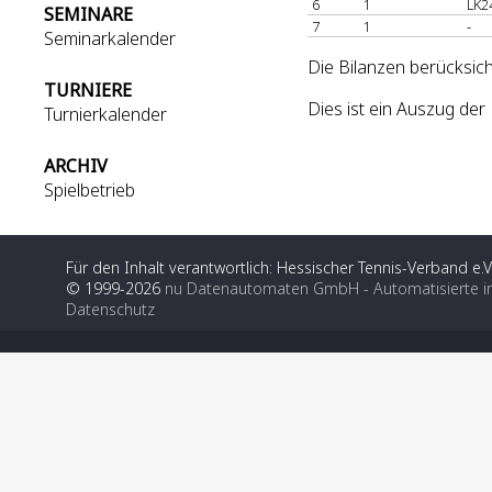
6
1
LK2
SEMINARE
7
1
-
Seminarkalender
Die Bilanzen berücksich
TURNIERE
Dies ist ein Auszug de
Turnierkalender
ARCHIV
Spielbetrieb
Für den Inhalt verantwortlich: Hessischer Tennis-Verband e.V
© 1999-2026
nu Datenautomaten GmbH - Automatisierte i
Datenschutz