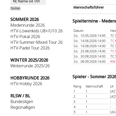
Mannschaftsführer
SOMMER 2026
Spieltermine - Meden
Medenrunde 2026
HTV-Löwenkids U8+/U10 26
Datum
Hei
So.
10.05.2026 14:00
TC 
HTV-Pokal 2026
So.
14.06.2026 14:00
TC 
HTV-Summer-Mixed Tour 26
So.
16.08.2026 14:00
TC 
HTV-Padel Tour 2026
So.
23.08.2026 14:00
TC
So.
30.08.2026 14:00
TC 
WINTER 2025/2026
So.
06.09.2026 14:00
RW 
Winterrunde 2025/26
Spieler - Sommer 202
HOBBYRUNDE 2026
HTV-Hobby 2026
Rang
Mannschaft
LK
1
1
LK2
RLSW / BL
2
1
LK2
Bundesligen
3
1
-
Regionalligen
4
1
-
5
1
LK2