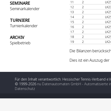
11
2
LK2
SEMINARE
12
2
LK2
Seminarkalender
13
2
LK2
14
2
LK2
TURNIERE
15
2
LK2
Turnierkalender
16
2
LK2
17
2
LK2
18
2
LK2
ARCHIV
19
2
LK2
Spielbetrieb
Die Bilanzen berücksich
Dies ist ein Auszug d
Für den Inhalt verantwortlich: Hessischer Tennis-Verband e.V
© 1999-2026
nu Datenautomaten GmbH - Automatisierte i
Datenschutz