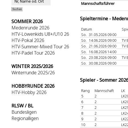
Mannschaftsführer
Spieltermine - Meden
SOMMER 2026
Medenrunde 2026
Datum
Spi
HTV-Löwenkids U8+/U10 26
So.
31.05.2026 09:00
HTV-Pokal 2026
So.
14.06.2026 09:00
TV 
HTV-Summer-Mixed Tour 26
So.
21.06.2026 09:00
TV 
So.
16.08.2026 14:00
HTV-Padel Tour 2026
So.
23.08.2026 09:00
TV 
So.
30.08.2026 09:00
WINTER 2025/2026
Winterrunde 2025/26
Spieler - Sommer 202
HOBBYRUNDE 2026
Rang
Mannschaft
LK
HTV-Hobby 2026
5
2
LK2
6
2
LK2
RLSW / BL
7
2
LK2
Bundesligen
8
2
LK2
Regionalligen
9
2
LK2
10
2
LK2