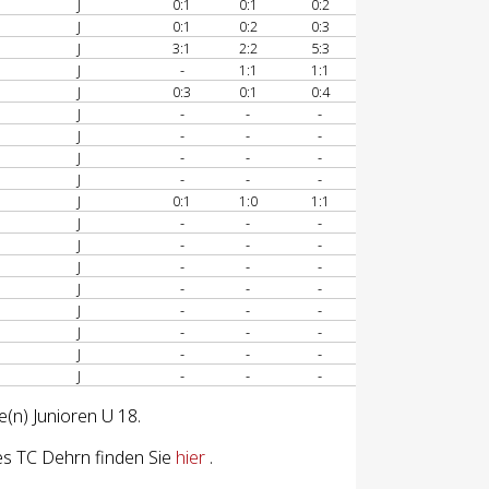
J
0:1
0:1
0:2
J
0:1
0:2
0:3
J
3:1
2:2
5:3
J
-
1:1
1:1
J
0:3
0:1
0:4
J
-
-
-
J
-
-
-
J
-
-
-
J
-
-
-
J
0:1
1:0
1:1
J
-
-
-
J
-
-
-
J
-
-
-
J
-
-
-
J
-
-
-
J
-
-
-
J
-
-
-
J
-
-
-
e(n) Junioren U 18.
es TC Dehrn finden Sie
hier
.