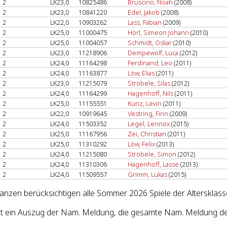
2
LK23,0
10825486
Bruscino, Noah
(2008)
2
LK23,0
10841220
Edel, Jakob
(2008)
2
LK22,0
10903262
Lass, Fabian
(2009)
2
LK25,0
11000475
Hörl, Simeon Johann
(2010)
2
LK25,0
11004057
Schmidt, Oskar
(2010)
2
LK23,0
11218906
Dempewolf, Luca
(2012)
2
LK24,0
11164298
Ferdinand, Leo
(2011)
2
LK24,0
11163877
Löw, Elias
(2011)
2
LK23,0
11215079
Ströbele, Silas
(2012)
2
LK24,0
11164299
Hagenhoff, Nils
(2011)
2
LK25,0
11155551
Kunz, Levin
(2011)
2
LK22,0
10919645
Vestring, Finn
(2009)
2
LK24,0
11503352
Legel, Lennox
(2015)
2
LK25,0
11167956
Zei, Christian
(2011)
2
LK25,0
11310292
Löw, Felix
(2013)
2
LK24,0
11215080
Ströbele, Simon
(2012)
2
LK24,0
11310306
Hagenhoff, Lasse
(2013)
2
LK24,0
11509557
Grimm, Lukas
(2015)
lanzen berücksichtigen alle Sommer 2026 Spiele der Altersklass
st ein Auszug der Nam. Meldung, die gesamte Nam. Meldung d