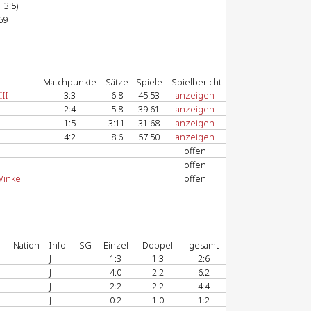
 3:5)
69
Matchpunkte
Sätze
Spiele
Spielbericht
II
3:3
6:8
45:53
anzeigen
2:4
5:8
39:61
anzeigen
1:5
3:11
31:68
anzeigen
4:2
8:6
57:50
anzeigen
offen
offen
Winkel
offen
Nation
Info
SG
Einzel
Doppel
gesamt
J
1:3
1:3
2:6
J
4:0
2:2
6:2
J
2:2
2:2
4:4
J
0:2
1:0
1:2