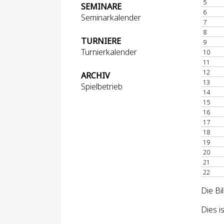
5
SEMINARE
6
Seminarkalender
7
8
TURNIERE
9
Turnierkalender
10
11
12
ARCHIV
13
Spielbetrieb
14
15
16
17
18
19
20
21
22
Die Bi
Dies i