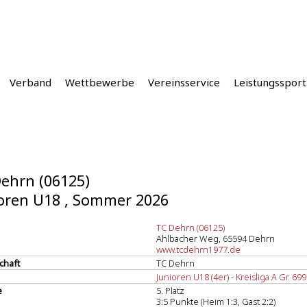
Verband
Wettbewerbe
Vereinsservice
Leistungssport
ehrn (06125)
oren U18 , Sommer 2026
TC Dehrn (06125)
Ahlbacher Weg, 65594 Dehrn
www.tcdehrn1977.de
chaft
TC Dehrn
Junioren U18 (4er) - Kreisliga A Gr. 699
e
5. Platz
3:5 Punkte (Heim 1:3, Gast 2:2)