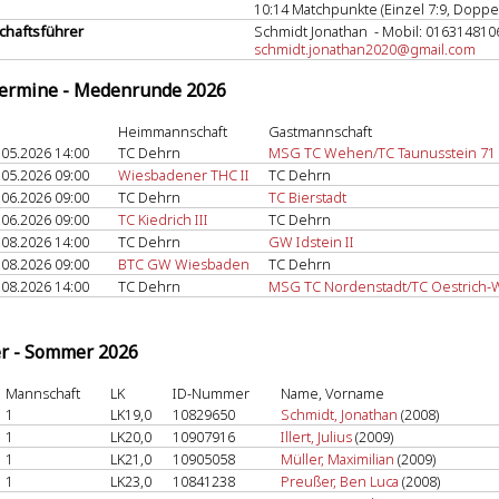
10:14 Matchpunkte (Einzel 7:9, Doppel
haftsführer
Schmidt Jonathan - Mobil: 016314810
schmidt.jonathan2020@gmail.com
termine - Medenrunde 2026
Heimmannschaft
Gastmannschaft
.05.2026 14:00
TC Dehrn
MSG TC Wehen/TC Taunusstein 71 I
.05.2026 09:00
Wiesbadener THC II
TC Dehrn
.06.2026 09:00
TC Dehrn
TC Bierstadt
.06.2026 09:00
TC Kiedrich III
TC Dehrn
.08.2026 14:00
TC Dehrn
GW Idstein II
.08.2026 09:00
BTC GW Wiesbaden
TC Dehrn
.08.2026 14:00
TC Dehrn
MSG TC Nordenstadt/TC Oestrich-
er - Sommer 2026
Mannschaft
LK
ID-Nummer
Name, Vorname
1
LK19,0
10829650
Schmidt, Jonathan
(2008)
1
LK20,0
10907916
Illert, Julius
(2009)
1
LK21,0
10905058
Müller, Maximilian
(2009)
1
LK23,0
10841238
Preußer, Ben Luca
(2008)