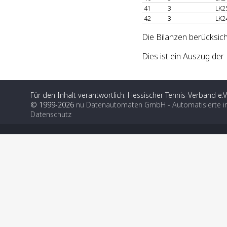
41
3
LK2
42
3
LK2
Die Bilanzen berücksic
Dies ist ein Auszug de
Für den Inhalt verantwortlich: Hessischer Tennis-Verband e.V
© 1999-2026
nu Datenautomaten GmbH - Automatisierte i
Datenschutz