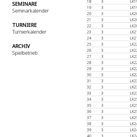
18
3
LK1
SEMINARE
19
3
LK1
Seminarkalender
20
3
LK2
21
3
LK2
TURNIERE
22
3
LK2
Turnierkalender
23
3
LK2
24
3
LK2
25
3
LK2
ARCHIV
26
3
LK2
Spielbetrieb
27
3
LK2
28
3
LK2
29
3
LK2
30
3
LK2
31
3
LK2
32
3
LK2
33
3
LK2
34
3
LK2
35
3
LK2
36
3
LK2
37
3
LK2
38
3
LK2
39
3
LK2
40
3
LK2