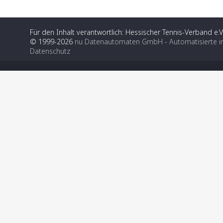
Für den Inhalt verantwortlich: Hessischer Tennis-Verband e.V
© 1999-2026
nu Datenautomaten GmbH - Automatisierte i
Datenschutz