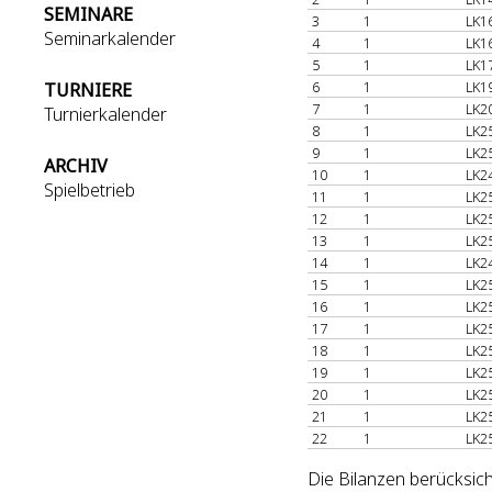
SEMINARE
3
1
LK1
Seminarkalender
4
1
LK1
5
1
LK1
6
1
LK1
TURNIERE
7
1
LK2
Turnierkalender
8
1
LK2
9
1
LK2
ARCHIV
10
1
LK2
Spielbetrieb
11
1
LK2
12
1
LK2
13
1
LK2
14
1
LK2
15
1
LK2
16
1
LK2
17
1
LK2
18
1
LK2
19
1
LK2
20
1
LK2
21
1
LK2
22
1
LK2
Die Bilanzen berücksich