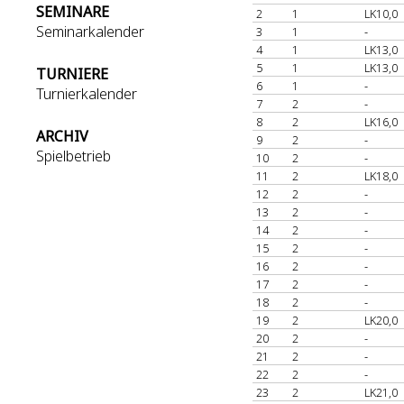
SEMINARE
2
1
LK10,0
Seminarkalender
3
1
-
4
1
LK13,0
5
1
LK13,0
TURNIERE
6
1
-
Turnierkalender
7
2
-
8
2
LK16,0
ARCHIV
9
2
-
Spielbetrieb
10
2
-
11
2
LK18,0
12
2
-
13
2
-
14
2
-
15
2
-
16
2
-
17
2
-
18
2
-
19
2
LK20,0
20
2
-
21
2
-
22
2
-
23
2
LK21,0