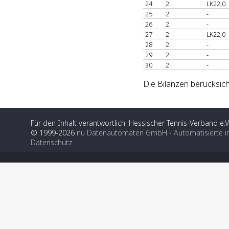
24
2
LK22,0
25
2
-
26
2
-
27
2
LK22,0
28
2
-
29
2
-
30
2
-
Die Bilanzen berücksic
Für den Inhalt verantwortlich: Hessischer Tennis-Verband e.V
© 1999-2026
nu Datenautomaten GmbH - Automatisierte i
Datenschutz