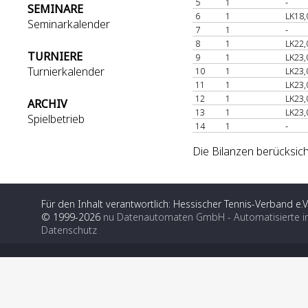
5
1
-
SEMINARE
6
1
LK18,
Seminarkalender
7
1
-
8
1
LK22,
TURNIERE
9
1
LK23,
Turnierkalender
10
1
LK23,
11
1
LK23,
12
1
LK23,
ARCHIV
13
1
LK23,
Spielbetrieb
14
1
-
Die Bilanzen berücksich
Für den Inhalt verantwortlich: Hessischer Tennis-Verband e.V
© 1999-2026
nu Datenautomaten GmbH - Automatisierte i
Datenschutz