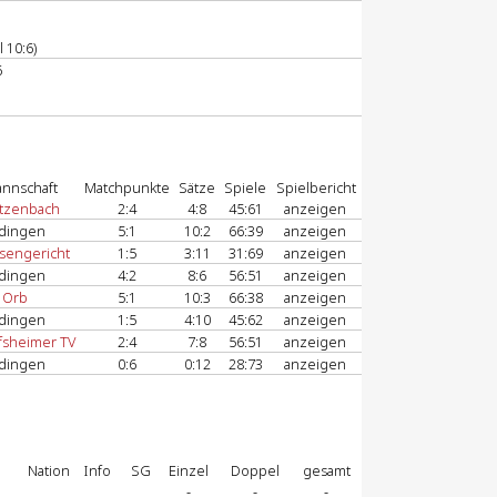
 10:6)
6
nnschaft
Matchpunkte
Sätze
Spiele
Spielbericht
tzenbach
2:4
4:8
45:61
anzeigen
dingen
5:1
10:2
66:39
anzeigen
sengericht
1:5
3:11
31:69
anzeigen
dingen
4:2
8:6
56:51
anzeigen
 Orb
5:1
10:3
66:38
anzeigen
dingen
1:5
4:10
45:62
anzeigen
fsheimer TV
2:4
7:8
56:51
anzeigen
dingen
0:6
0:12
28:73
anzeigen
Nation
Info
SG
Einzel
Doppel
gesamt
-
-
-