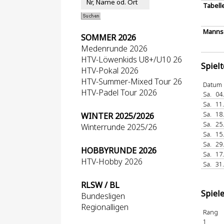
Tabell
Mannsc
SOMMER 2026
Medenrunde 2026
HTV-Löwenkids U8+/U10 26
Spiel
HTV-Pokal 2026
HTV-Summer-Mixed Tour 26
Datum
HTV-Padel Tour 2026
Sa.
04
Sa.
11
Sa.
18
WINTER 2025/2026
Sa.
25
Winterrunde 2025/26
Sa.
15
Sa.
29
HOBBYRUNDE 2026
Sa.
17
HTV-Hobby 2026
Sa.
31
RLSW / BL
Spiel
Bundesligen
Regionalligen
Rang
1