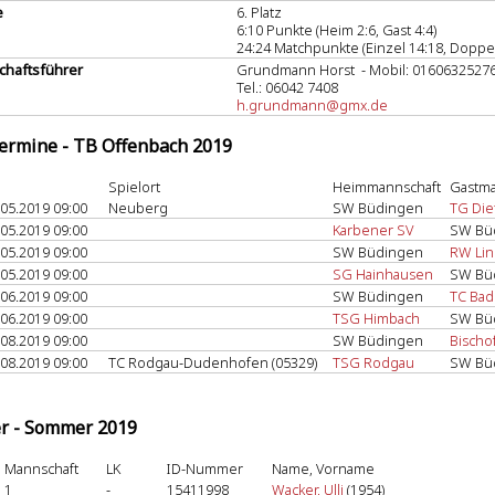
e
6. Platz
6:10 Punkte (Heim 2:6, Gast 4:4)
24:24 Matchpunkte (Einzel 14:18, Doppel
haftsführer
Grundmann Horst - Mobil: 0160632527
Tel.: 06042 7408
h.grundmann@gmx.de
termine - TB Offenbach 2019
Spielort
Heimmannschaft
Gastma
.05.2019 09:00
Neuberg
SW Büdingen
TG Die
.05.2019 09:00
Karbener SV
SW Bü
.05.2019 09:00
SW Büdingen
RW Lin
.05.2019 09:00
SG Hainhausen
SW Bü
.06.2019 09:00
SW Büdingen
TC Bad
.06.2019 09:00
TSG Himbach
SW Bü
.08.2019 09:00
SW Büdingen
Bischo
.08.2019 09:00
TC Rodgau-Dudenhofen (05329)
TSG Rodgau
SW Bü
er - Sommer 2019
Mannschaft
LK
ID-Nummer
Name, Vorname
1
-
15411998
Wacker, Ulli
(1954)