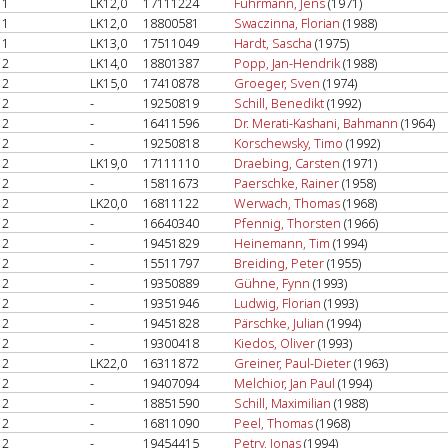
1
LK12,0
17111224
Fuhrmann, Jens
(1971)
1
LK12,0
18800581
Swaczinna, Florian
(1988)
1
LK13,0
17511049
Hardt, Sascha
(1975)
2
LK14,0
18801387
Popp, Jan-Hendrik
(1988)
2
LK15,0
17410878
Groeger, Sven
(1974)
2
-
19250819
Schill, Benedikt
(1992)
2
-
16411596
Dr. Merati-Kashani, Bahmann
(1964)
2
-
19250818
Korschewsky, Timo
(1992)
2
LK19,0
17111110
Draebing, Carsten
(1971)
2
-
15811673
Paerschke, Rainer
(1958)
2
LK20,0
16811122
Werwach, Thomas
(1968)
2
-
16640340
Pfennig, Thorsten
(1966)
2
-
19451829
Heinemann, Tim
(1994)
2
-
15511797
Breiding, Peter
(1955)
2
-
19350889
Gühne, Fynn
(1993)
2
-
19351946
Ludwig, Florian
(1993)
2
-
19451828
Pärschke, Julian
(1994)
2
-
19300418
Kiedos, Oliver
(1993)
2
LK22,0
16311872
Greiner, Paul-Dieter
(1963)
2
-
19407094
Melchior, Jan Paul
(1994)
2
-
18851590
Schill, Maximilian
(1988)
2
-
16811090
Peel, Thomas
(1968)
2
-
19454415
Petry, Jonas
(1994)