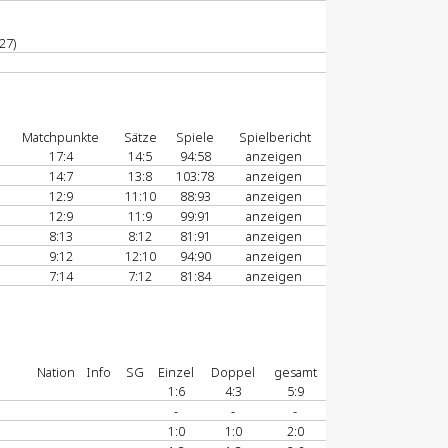
27)
Matchpunkte
Sätze
Spiele
Spielbericht
17:4
14:5
94:58
anzeigen
14:7
13:8
103:78
anzeigen
12:9
11:10
88:93
anzeigen
12:9
11:9
99:91
anzeigen
8:13
8:12
81:91
anzeigen
9:12
12:10
94:90
anzeigen
7:14
7:12
81:84
anzeigen
Nation
Info
SG
Einzel
Doppel
gesamt
1:6
4:3
5:9
-
-
-
1:0
1:0
2:0