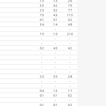
1:3
1:3
2:6
3:3
4:2
7:5
2:5
5:2
7:7
7:0
4:3
11:3
0:1
0:1
0:2
3:4
1:4
4:8
-
-
-
1:5
1:5
2:10
-
-
-
-
-
-
0:2
4:0
4:2
-
-
-
-
-
-
-
-
-
-
-
-
-
-
-
2:3
0:5
2:8
-
-
-
-
-
-
0:4
1:3
1:7
0:1
0:1
0:2
-
-
-
0:1
0:1
0:2