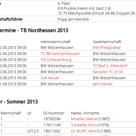
e
6. Platz
6:8 Punkte (Heim 4:4, Gast 2:4)
72:75 Matchpunkte (Einzel 36:48, Doppel 36:
haftsführer
Popp Jan-Hendrik -
termine - TB Nordhessen 2013
Heimmannschaft
Gastmannschaft
2.05.2013 09:00
BW Witzenhausen
RW Philippsthal
2.06.2013 09:00
TC 88 Sachsenhausen
BW Witzenhausen
9.06.2013 09:00
TG Schauenburg
BW Witzenhausen
6.06.2013 09:00
BW Witzenhausen
TC Bad S.-Allendorf
0.06.2013 09:00
BW Witzenhausen
Kasseler TC 31 III
5.08.2013 09:00
Svh Kassel
BW Witzenhausen
1.09.2013 09:00
BW Witzenhausen
Jahn Kassel
er - Sommer 2013
Mannschaft
LK
ID-Nummer
Name, Vorname
1
-
18700296
Mueller, Marcel
(1987)
1
-
17611149
Schaefer, Boris
(1976)
1
LK12,0
18311602
Dr. Wolff, Henrik
(1983)