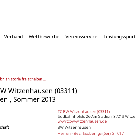
Verband
Wettbewerbe
Vereinsservice
Leistungssport
bnishistorie freischalten ...
BW Witzenhausen (03311)
en , Sommer 2013
TC BW Witzenhausen (03311)
Südbahnhofstr. 26-Am Stadion, 37213 Witz
www.tcbw-witzenhausen.de
chaft
BW Witzenhausen
Herren - Bezirksoberliga (6er) Gr. 017