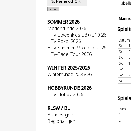
Tabell
Mannsc
SOMMER 2026
Medenrunde 2026
Spiel
HTV-Löwenkids U8+/U10 26
Datum
HTV-Pokal 2026
So.
1
HTV-Summer-Mixed Tour 26
So.
0
HTV-Padel Tour 2026
So.
0
So.
1
WINTER 2025/2026
So.
3
Winterrunde 2025/26
So.
2
So.
0
HOBBYRUNDE 2026
HTV-Hobby 2026
Spiel
RLSW / BL
Rang
Bundesligen
1
2
Regionalligen
3