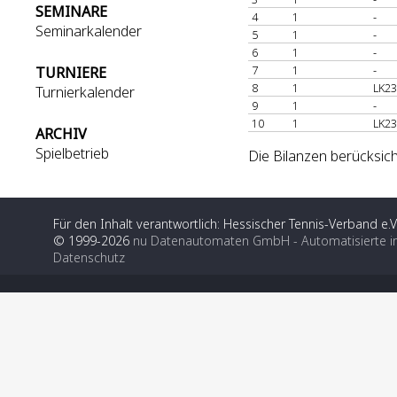
SEMINARE
4
1
-
Seminarkalender
5
1
-
6
1
-
7
1
-
TURNIERE
8
1
LK23
Turnierkalender
9
1
-
10
1
LK23
ARCHIV
Spielbetrieb
Die Bilanzen berücksich
Für den Inhalt verantwortlich: Hessischer Tennis-Verband e.V
© 1999-2026
nu Datenautomaten GmbH - Automatisierte i
Datenschutz