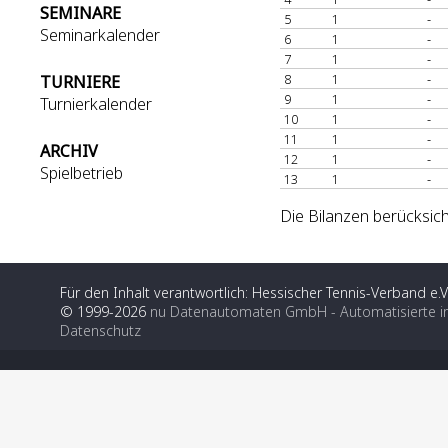
SEMINARE
5
1
-
Seminarkalender
6
1
-
7
1
-
8
1
-
TURNIERE
9
1
-
Turnierkalender
10
1
-
11
1
-
ARCHIV
12
1
-
Spielbetrieb
13
1
-
Die Bilanzen berücksich
Für den Inhalt verantwortlich: Hessischer Tennis-Verband e.V
© 1999-2026
nu Datenautomaten GmbH - Automatisierte i
Datenschutz